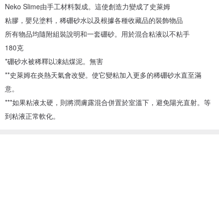
Neko Slime由手工材料製成。這使創造力變成了史萊姆
粘膠，嬰兒塗料，稀硼砂水以及根據各種收藏品的裝飾物品
所有物品均隨附組裝說明和一套硼砂。用於混合粘液以不粘手
180克
*硼砂水被稀釋以凍結煤泥。無害
**史萊姆在炎熱天氣會改變。使它變粘加入更多的稀硼砂水直至滿
意。
***如果粘液太硬，則將潤膚露混合併置於室溫下，避免陽光直射。等
到粘液正常軟化。