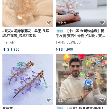
台北市
//繁花// 花嫁紫藤花 - 垂墜.長耳
【中山區 金屬線編織】新
體驗
環.存在感_接單訂製款
手友善 寶石生命樹 招財樹 / 寶石
自選
the.light
FANG JEWELS
NT$ 1,980
NT$ 1,900
台北市
紫藤花
【台北】限量優惠-圖佳土
體驗