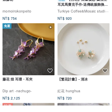
耳其馬賽克手作-送傳統服飾換裝
體驗
Turkiye Coffee&Mosaic studio土耳其咖啡與馬賽克燈工作坊
momoirokonpeito
NT$ 754
NT$ 920
免運
藤花 煌 耳環・耳夾
【繁花計畫】- 清冰
Dip art -nachugo-
紅花 hunghua
NT$ 2,125
NT$ 720
93 折