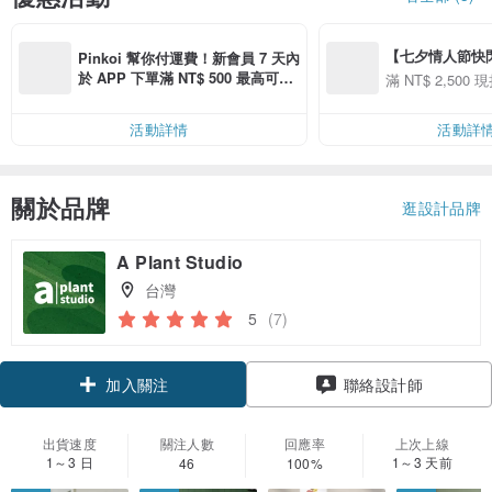
【七夕情人節快閃】8
Pinkoi 幫你付運費！新會員 7 天內
用 APP 購買任一
於 APP 下單滿 NT$ 500 最高可折
滿 NT$ 2,500 現
00 現折 NT$100
運費 NT$ 100
活動詳情
活動詳
關於品牌
逛設計品牌
A Plant Studio
台灣
5
(7)
領優惠券
聯絡設計師
加入關注
出貨速度
關注人數
回應率
上次上線
1～3 日
1～3 天前
46
100%