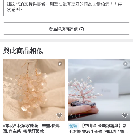
謝謝您的支持與喜愛～期望往後有更好的商品回饋給您！！再
次感謝～
看品牌所有評價 (7)
與此商品相似
台北市
//繁花// 花嫁紫藤花 - 垂墜.長耳
【中山區 金屬線編織】新
體驗
環.存在感_接單訂製款
手友善 寶石生命樹 招財樹 / 寶石