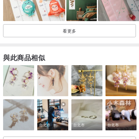
為了讓紀錄不變得突兀，我們設計了透明專用標記貼紙，方便家長記
錄 ( 請以油性筆書寫 ) 。
看更多
｜植物的圖鑑｜
以蕈菇尖頂起頭，以學名收尾，我們期望以插畫形式的蕈類圖鑑呈
現，所以在下方提供了每種蕈菇學名。
與此商品相似
｜材質的選擇｜
我們試印了近10種的紙樣，最後決定選擇以奇艷象牙220 gsm來印
製，其色感飽和且具厚實溫暖的質感，後製加工則以水消光處理，來
維持紙張特色和避免摩擦沾染。
台北市
台北市
台北市