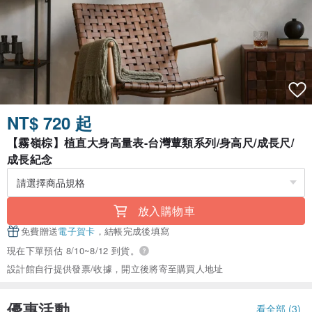
NT$ 720 起
【霧嶺棕】植直大身高量表-台灣蕈類系列/身高尺/成長尺/
成長紀念
放入購物車
免費贈送
電子賀卡
，結帳完成後填寫
現在下單預估 8/10~8/12 到貨。
設計館自行提供發票/收據，開立後將寄至購買人地址
優惠活動
看全部 (3)