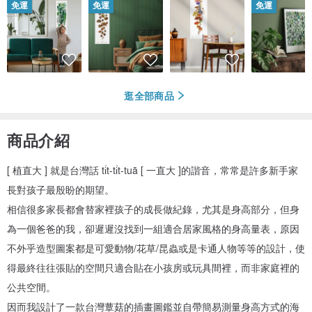
免運
免運
免運
逛全部商品
商品介紹
[ 植直大 ] 就是台灣話 ti̍t-ti̍t-tuā [ 一直大 ]的諧音，常常是許多新手家
長對孩子最殷盼的期望。
相信很多家長都會替家裡孩子的成長做紀錄，尤其是身高部分，但身
為一個爸爸的我，卻遲遲沒找到一組適合居家風格的身高量表，原因
不外乎造型圖案都是可愛動物/花草/昆蟲或是卡通人物等等的設計，使
得最終往往張貼的空間只適合貼在小孩房或玩具間裡，而非家庭裡的
公共空間。
因而我設計了一款台灣蕈菇的插畫圖鑑並自帶簡易測量身高方式的海