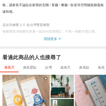
報，讓家長不論貼在家裡的玄關 / 客廳 / 餐廳 / 臥室等空間牆面都毫無
違和感。
這次共繪製３０ 款台灣蕈菇種類
每種蕈菇頂端都代表著一組3cm高度標記，不再一堆數字跟記號。
閱讀更多
｜成長的細節｜
知道家長求好心切，所以在背景設計鋪排間隔1cm的淺灰色微形記
看過此商品的人也搜尋了
號，讓測量範圍從85cm~180cm。
身高尺
身高壁貼
台灣
成長尺
身高貼
身高
｜蕈菇的彩蛋｜
臺灣蕈類有種名叫”發光小菇“，會在夜晚發光，僅分布於嘉義、臺
南、墾丁、花東的部分山區竹林才看得到。正因如此，我們在該物種
上也特別印製了夜光油墨的效果，讓他在夜裡發光，陪伴小孩成長。
｜紀錄的玩味｜