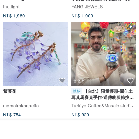
自選
the.light
FANG JEWELS
NT$ 1,980
NT$ 1,900
台北市
紫藤花
【台北】限量優惠-圖佳土
體驗
耳其馬賽克手作-送傳統服飾換裝
體驗
Turkiye Coffee&Mosaic studio土耳其咖啡與馬賽克燈工作坊
momoirokonpeito
NT$ 754
NT$ 920
免運
放入購物車
加入收藏
了解品牌