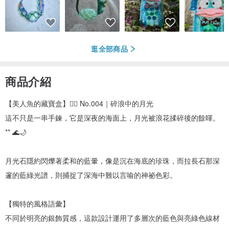
逛全部商品
商品介紹
【美人魚的藏寶盒】🧜‍♀️ No.004｜碎浪中的月光
這不只是一串手鍊，它是深夜的海面上，月光被浪花揉碎後的餘暉。
** 🌊🌙
月光石隱約閃爍著柔和的藍暈，像是沉在海底的珍珠，而拉長石那深
邃的藍綠光譜，則捕捉了深海中難以言喻的神祕色彩。
【獨特的風格語彙】
不同於明亮的銀飾質感，這款設計運用了多層次的藍色與亮綠色線材