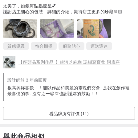
隨件附上作品保固卡，記錄著職人的堅持與售後承諾，讓您在佩戴天
太美了，如銀河點點流星💕
然石與手編織物時更感安心。
謝謝店主細心的包裝，詳細的介紹，期待店主更多的珍藏🫶🏻
• 高透質感加厚收納袋 ✧
特別選用厚度達 40 絲的 PP 夾鏈袋。優於市面一般的包材，加厚設計
能有效阻隔空氣，防止金屬配件氧化，是您日常收納天然石最堅固的
質感優異
符合期望
服務貼心
運送迅速
防護。
【座頭晶系列作品 】銀河芝麻糊 瑪瑙聚寶盆 附底座
• 職人花草提袋包裝 🌿 ⬩
外層採用特製的花草插畫紙袋，優雅的植物線條象徵天然石與大地的
設計師於 3 年前回覆
很高興妳喜歡！！能以作品和美麗的靈魂們交會. 是我在創作裡
連結。獨特的封口提把設計，讓包裝本身就是一只精緻的小提袋，免
最喜悅的事. 沒有之一😍🫶也謝謝妳的鼓勵！！
去多餘塑膠包裝的浪費，送禮自用皆顯大方質感。
看品牌所有評價 (11)
與此商品相似