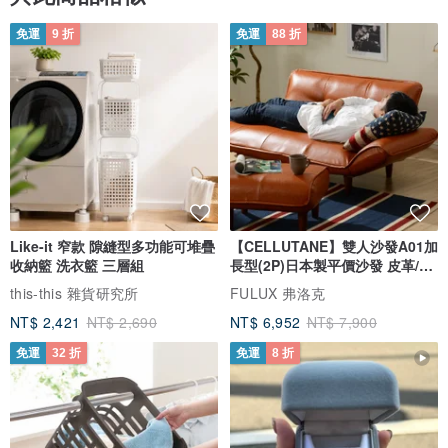
免運
9 折
免運
88 折
Like-it 窄款 隙縫型多功能可堆疊
【CELLUTANE】雙人沙發A01加
收納籃 洗衣籃 三層組
長型(2P)日本製平價沙發 皮革/燈
芯絨
this-this 雜貨研究所
FULUX 弗洛克
NT$ 2,421
NT$ 2,690
NT$ 6,952
NT$ 7,900
免運
32 折
免運
8 折