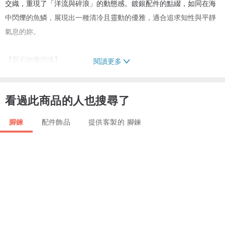
交織，重現了「洋流與碎浪」的動態感。鍍銀配件的點綴，如同在海
中閃爍的魚鱗，展現出一種清冷且靈動的優雅，適合追求知性與平靜
氣息的妳。
【寶石能量守護】
閱讀更多
🤍藍光月光石：柔化心靈，平復情緒，守護每一場好夢
🩶藍光拉長石：靈魂的守護石，激發潛能與直覺
看過此商品的人也搜尋了
【材質細節】
腳鍊
配件飾品
提供客製的 腳鍊
* 主石：月光石、拉長石
* 繩材：蠟線
* 金屬：鍍銀配件
【尺寸】
手圍、腳踝圍：14公分～任意（請私訊）。