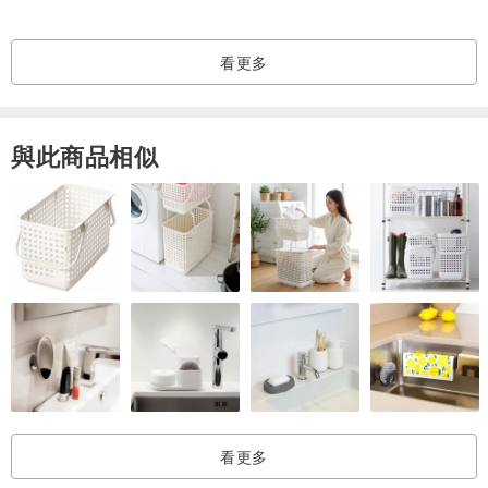
【保養建議】
▰ 建議配戴後用乾布輕拭，並收納於夾鏈袋中。水晶礦石晶體盡可能
看更多
避免接觸化學清潔劑，還是建議不要戴著洗澡，因為主要繩材是蠟線
編織，下海水或游泳是OK的，上岸後記得用淡水沖一會兒再陰乾。
與此商品相似
⟡ 所有寶藏在出貨前，皆已完成深層淨化，收到的瞬間即可直接配
戴，開啟守護能量。
【專屬守護保固】
每一件來Pier 的創作，都附有一張「專屬售後保固卡」。享有購買後
180 天內的免費基本維修服務（如線材微調、磁吸扣檢查）。
【 寶藏的淨化與充電 】
+月光浴： 在農曆十五前後，將手鍊放在窗邊接受月光照射一晚，溫
柔恢復粉晶靈氣。
看更多