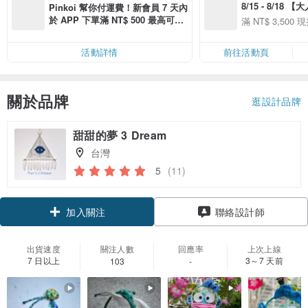
8/15 - 8/18 
Pinkoi 幫你付運費！新會員 7 天內
季】滿 NT$3500
於 APP 下單滿 NT$ 500 最高可折
滿 NT$ 3,500 現
50
運費 NT$ 100
50
活動詳情
前往活動頁
關於品牌
逛設計品牌
甜甜的夢 3 Dream
台灣
5
(11)
加入關注
聯絡設計師
出貨速度
關注人數
回應率
上次上線
7 日以上
3～7 天前
103
-