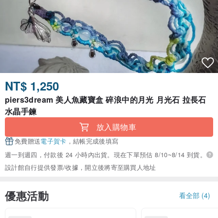
NT$ 1,250
piers3dream 美人魚藏寶盒 碎浪中的月光 月光石 拉長石
水晶手鍊
放入購物車
免費贈送
電子賀卡
，結帳完成後填寫
週一到週四，付款後 24 小時內出貨。現在下單預估 8/10~8/14 到貨。
設計館自行提供發票/收據，開立後將寄至購買人地址
優惠活動
看全部 (4)