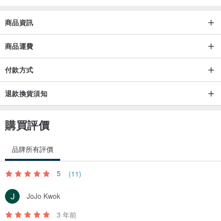
+晶簇/晶洞： 不配戴時，將手鍊放置在水晶原石上休息，讓能量自然
循環。
商品資訊
+植物淨化： 放在陽台的綠色植物旁，藉由大自然的氣息自然排解負
商品運費
能。
付款方式
+冥想淨化：觀想宇宙深處粉紅色的光進入你的整個存在，以及你所佩
退款換貨須知
戴的粉晶手繩，一起工作的結果你跟水晶都會越來越亮。
購買評價
【關於包裝與隨附細節】
每一件作品抵達您手中時，都承載著一份完整的祝福與專業保護：
品牌所有評價
• 專屬靈魂小語 (Zen Card) ⊹
附一張專屬於該作品或當下緣分的手寫靈魂禪卡。這不只是一份包
5
(11)
裝，更是一場關於自我的對話，引領您進入心靈的寧靜時空。
JoJo Kwok
• 品牌保固服務卡 ⧽
3 年前