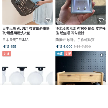
日本天馬 ALBET 復古風斜掛快
淡水珍珠耳環 PT900 鉑金 皮光極
取/層疊兩用洗衣籃
佳 近無瑕 耳勾設計
日本天馬TENMA
蘭佩軒 珍珠。手作輕珠寶
NT$ 455
NT$ 6,000
NT$ 7,500
9 折
免運
9 折
放入購物車
加入收藏
了解品牌
日本Like-it 可堆疊收納洗衣籃專
雙抽屜螢幕增高架(寬42CM) 收納