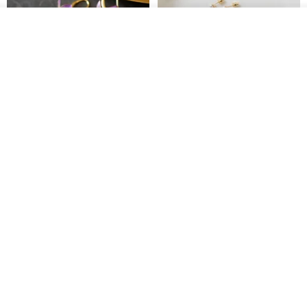
放入購物車
加入收藏
了解品牌
藤花 煌 耳環・耳夾
【繁花計畫】- 清冰
Dip art -nachugo-
紅花 hunghua
NT$ 2,125
NT$ 720
93 折
台北市