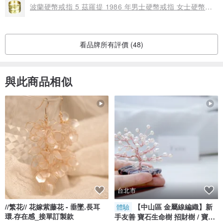
波蘭硬幣戒指 5 茲羅提 1986 年男士硬幣戒指 女士硬幣戒指
看品牌所有評價 (48)
與此商品相似
台北市
//繁花// 花嫁紫藤花 - 垂墜.長耳
【中山區 金屬線編織】新
體驗
環.存在感_接單訂製款
手友善 寶石生命樹 招財樹 / 寶石