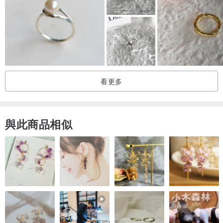
#13
22.2
69.7
#13.5
22.6
71
這枚戒指是用硬幣手工製作的，是適合各種場合的獨特禮物。出人意
料的是，普通硬幣也能成為很好的裝飾品。
看更多
我們努力只製作最好的戒指，因此我們的硬幣經過精心挑選，以展示
其設計的最小細節。經過多年工作的磨練，您會滿意的質量。
與此商品相似
如果這些硬幣會說話，請放心，它們可以引用許多關於他們過去旅行
的故事。
利用我的知識和經驗，我可以用這枚硬幣製作出漂亮的戒指。硬幣上
獨特的圖案和裝飾，和諧地展現在成品戒指的表面上。
您可以選擇戒指的精加工表面。這是深色的古銅色或完全閃亮的。我
個人推薦使用古銅色，但它是供您選擇和品味的。