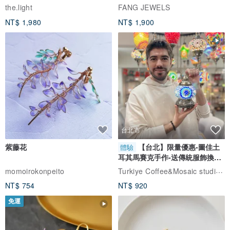
自選
the.light
FANG JEWELS
NT$ 1,980
NT$ 1,900
台北市
紫藤花
【台北】限量優惠-圖佳土
體驗
耳其馬賽克手作-送傳統服飾換裝
體驗
Turkiye Coffee&Mosaic studio土耳其咖啡與馬賽克燈工作坊
momoirokonpeito
NT$ 754
NT$ 920
免運