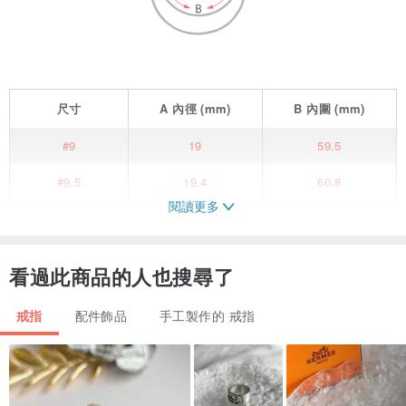
尺寸
A
內徑
(mm)
B
內圍
(mm)
#9
19
59.5
#9.5
19.4
60.8
閱讀更多
#10
19.8
62.1
#10.5
20.2
63.4
看過此商品的人也搜尋了
#11
20.6
64.6
戒指
配件飾品
手工製作的 戒指
#11.5
21
65.9
#12
21.4
67.2
#12.5
21.8
68.5