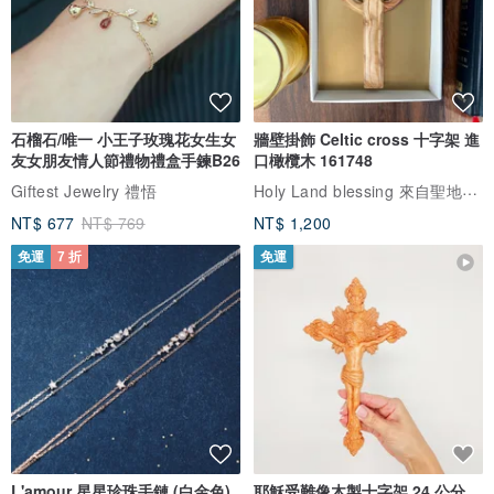
石榴石/唯一 小王子玫瑰花女生女
牆壁掛飾 Celtic cross 十字架 進
友女朋友情人節禮物禮盒手鍊B26
口橄欖木 161748
Holy Land blessing 來自聖地的祝福
Giftest Jewelry 禮悟
NT$ 677
NT$ 769
NT$ 1,200
免運
7 折
免運
L'amour 星星珍珠手鏈 (白金色)
耶穌受難像木製十字架 24 公分