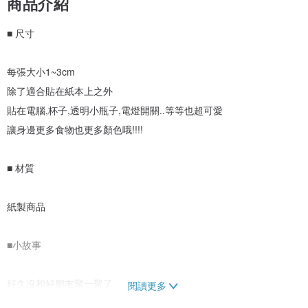
商品介紹
■ 尺寸
每張大小1~3cm
除了適合貼在紙本上之外
貼在電腦,杯子,透明小瓶子,電燈開關..等等也超可愛
讓身邊更多食物也更多顏色哦!!!!
■ 材質
紙製商品
■小故事
好久沒和好朋友聚一聚了
閱讀更多
看著七彩的下午茶貼紙邊想念好友