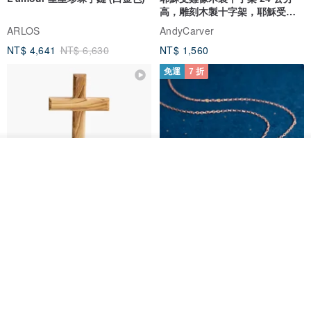
高，雕刻木製十字架，耶穌受難
像天主教十字架
ARLOS
AndyCarver
NT$ 4,641
NT$ 6,630
NT$ 1,560
免運
7 折
看其他商品
了解品牌
基督教婚禮禮物 桌上擺設 橄欖木
La Joie 藍月亮石閃耀項鏈 (玫瑰
雙層站立十字架 木製底座
金)
161711
Holy Land blessing 來自聖地的祝福
ARLOS
NT$ 899
NT$ 6,536
NT$ 9,336
免運