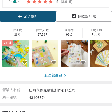
5
(8,915)
領優惠券
聯絡設計師
加入關注
出貨速度
關注人數
回應率
上次上線
一週內
1 天內
27,567
99%
77 折
逛全部商品
營業人名稱
山姆與傑克插畫創作有限公司
統一編號
43406374