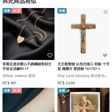
與此商品相似
免運
88 折
免運
客製化迷你愛心不銹鋼鎖骨刻文
天主教聖物 以色列進口 耶穌 十字
字姓名項鍊N117
架 橄欖木 壁掛飾 161707-1
Holy Land blessing 來自聖地的祝福
Giftest Jewelry 禮悟
NT$ 951
NT$ 3,000
免運
88 折
免運