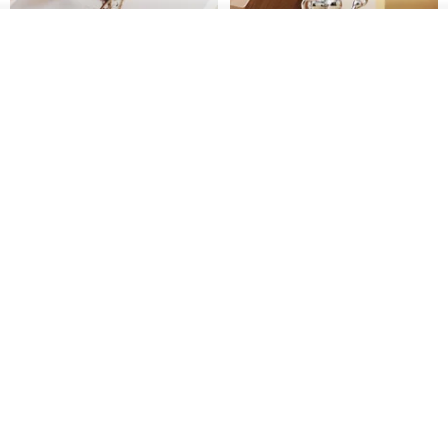
我要排隊
了解品牌
紅寶石可愛松鼠項鍊
氣球貴賓狗項鍊 不會漏氣款 職人
鏡面拋光 MIT台灣製造
PHOEBE JEWELRY
VIVIDIA Jewelry Design 薇媞亞
NT$ 750
NT$ 1,743
NT$ 1,980
免運
全手作 啡倉鼠 頸鍊 頸鏈 地鼠
滿鑽字母項鍊 (金色)