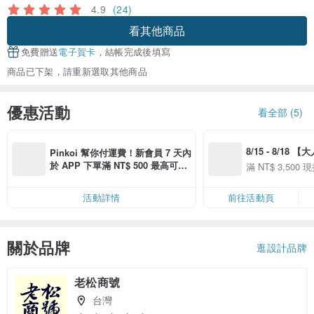
4.9
(24)
看其他商品
免費贈送
電子賀卡
，結帳完成後填寫
商品已下架，請重新選取其他商品
優惠活動
看全部 (5)
8/15 - 8/18 
Pinkoi 幫你付運費！新會員 7 天內
季】滿 NT$3500
於 APP 下單滿 NT$ 500 最高可折
滿 NT$ 3,500 現
50
運費 NT$ 100
50
活動詳情
前往活動頁
關於品牌
逛設計品牌
老松商號
台灣