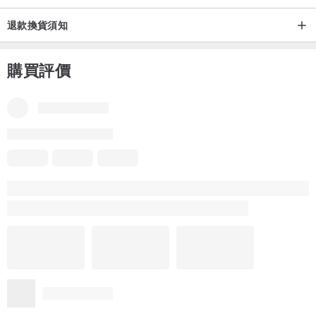
退款換貨須知
台灣地區【實體通路】
誠品書店
購買評價
誠品敦南書店、誠品台北西門書店、誠品台大書店、誠品台北東湖書
店、誠品士林書店、誠品台北美麗華書店、誠品信義書店、誠品松菸
本商品評價
品牌所有評價
書店、誠品台北站前店、誠品台北捷運站書店、誠品雙和書店、誠品
板橋書店、誠品新板書店、誠品亞東書店、誠品宜蘭書店、誠品林口
4.9
(24)
書店、誠品桃園遠百書店、誠品桃園台茂書店、誠品中壢SOGO書
Tokimandy Lee
店、誠品中壢大江書店、誠品新竹巨城書店、誠品台中中友書店、誠
品台中園道書店、誠品雲林虎尾書店、誠品台南文化中心書店、誠品
10 個月前
台南安平書店、誠品南紡夢時代書店、誠品高雄大遠百書店、誠品高
以前使用沐浴露，總覺在皮膚上有殘餘感或痕癢，於是轉用手工
皂。曾試用其他坊間小店出品，但通常回購時缺貨或購物方式不太
雄駁二書店、誠品高雄大統書店、誠品高醫書店、誠品屏東太平洋書
方便。在誠品購入艋舺的手工試用後，效果良好，產品説明清楚，
店、誠品台東故事館
可因應天氣使用不同潔淨力/功效手工皂，已成長期用家。2019年起
更多
在Pinkoi直接訂購直送到家，非常方便。通常每次都是買一、兩年的
使用量。
華山文創園區、松山文創園區、好丘、台北光點(中山、華山)、總統
起泡網如果設計成袋形更方便使用，可直接把皂放進去使用，用完
後直接掛起來風乾。之前贈送的沒怎麼使用過，感覺有點浪費。
府、中正紀念堂、士林官邸、老松商號(台南林百貨)、淡水古蹟博物