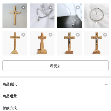
艋舺肥皂創始人
一九六六年創立商鋪
手工肥皂 純淨 自然 原味
家族的品牌 我們堅持傳統、良心
五十年不變 再個五十年亦如是
艋舺肥皂是台北在地傳統手工肥皂，
結合傳統的製作工法及在地文化為主軸。
看更多
1960年代，艋舺曾是台灣出產肥皂的重鎮。
1966年艋舺肥皂創始人即自行開設店舖，進而創立「艋舺肥皂」品
牌，堅持以傳統冷製技術生產傳統手工肥皂。
商品資訊
商品運費
艋舺肥皂堅持50年傳統配方
用心製作每一塊傳統質樸的肥皂
付款方式
讓每個人看見它的真誠簡單的內在