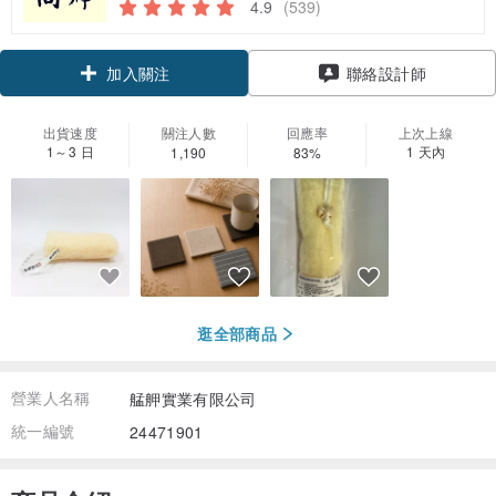
4.9
(539)
領優惠券
聯絡設計師
加入關注
出貨速度
關注人數
回應率
上次上線
1～3 日
1 天內
1,190
83%
逛全部商品
營業人名稱
艋舺實業有限公司
統一編號
24471901