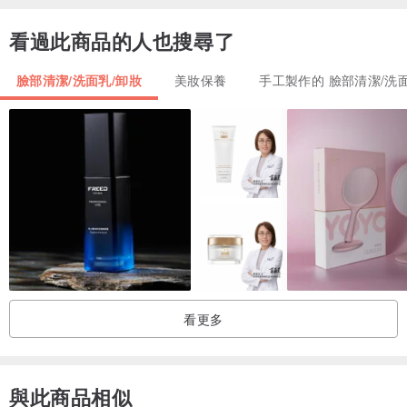
看過此商品的人也搜尋了
臉部清潔/洗面乳/卸妝
美妝保養
手工製作的 臉部清潔/洗
【艋舺肥皂】春皂
春天早晨的空氣濕涼中帶著草香，經過冬末春初的季節接替，春生、
夏長、秋收、冬藏，春天代表著「回復」很適合調理肌膚，做好一切
的準備；春陽的照射，使得身體肌膚活躍的起來。春天的氣味令人心
曠神怡，氣馨香。
【艋舺肥皂 品牌故事】
淡水河畔 台北艋舺
看更多
從清朝到日治
百年文明孕育在地肥皂產業
獨領全台風華
與此商品相似