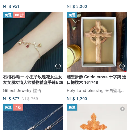
免運
88 折
免運
客製化迷你愛心不銹鋼鎖骨刻文
天主教聖物 以色列進口 耶穌 十字
字姓名項鍊N117
架 橄欖木 壁掛飾 161707-1
Holy Land blessing 來自聖地的祝福
Giftest Jewelry 禮悟
NT$ 951
NT$ 3,000
免運
88 折
免運