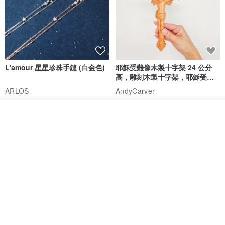
【臺灣文博會】艋舺肥皂參與臺灣文博會已邁入第三年。今年我們將
正式推出新味道的商品，讓我們的老顧客、新朋友一起來感受不同的
「艋舺肥皂」，但唯一不變的是我們堅持品質的初衷。
石榴石/唯一 小王子玫瑰花女生女
牆壁掛飾 Celtic cross 十字架 進
友女朋友情人節禮物禮盒手鍊B26
口橄欖木 161748
Holy Land blessing 來自聖地的祝福
Giftest Jewelry 禮悟
NT$ 677
NT$ 769
NT$ 1,200
免運
7 折
免運
看其他商品
了解品牌
香港尖沙咀
L'amour 星星珍珠手鏈 (白金色)
耶穌受難像木製十字架 24 公分
高，雕刻木製十字架，耶穌受難