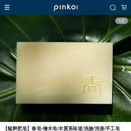
1/2
【艋舺肥皂】春皂-檜木皂/木質系味道/洗臉/洗澡/手工皂