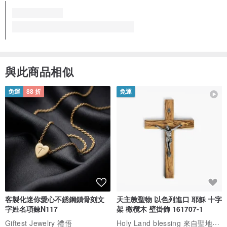
館(紅毛城)、鶯歌陶瓷博物館、十三行博物館、趣活(駁二、藍晒圖、
台中文創園區、紅毛港)、桃園國際機場第一航廈、桃園國際機場第二
航廈
香港地區【實體通路】
誠品香港銅鑼灣書店、誠品香港尖沙咀書店、誠品香港太古書店
符合期望
想再回購
運送迅速
澳門地區【實體通路】
設計師於 9 個月前回覆
小品 enxins
艋舺肥皂感謝您的評價與支持。艋舺肥皂堅持50年傳統，因為
忠於傳統原味，所以堅持只做傳統質樸的肥皂，選擇捨棄非自
然的物品，讓肌膚找回自然自在的感動。也因為您的支持，讓
更多
大陸地區【實體通路】
屬於台灣的傳統手工肥皂能夠傳承下去，更希望能經由您的分
享，讓更多好朋友們能更瞭解傳統體驗自然，歡迎您再次光
蘇州誠品書店、方所廣州店、方所成都店、方所重慶店、方所青島店
臨。艋舺肥皂祝您健康、平安。
看本商品所有評價 (24)
與此商品相似