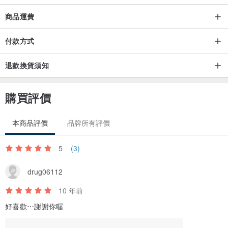
Step 2：結帳時，於〈備註欄〉仔細寫上想要訂製的部份(上面3項)。
商品運費
Step 3 : 設計師會在收到訂單後在2天內以站內訊確認客製細節，客人
必須在3天回覆，否則有機會延誤製作和出貨日期。
付款方式
Step 4 : 設計師會在確認客製細節後3-5天內完成製作並出貨。出貨後
會向客人提供發貨通知，客人可以隨時隨地追蹤商品運送狀況。
退款換貨須知
我們有提供紙盒包裝喔~若要送禮好看又方便:)
購買評價
本商品評價
品牌所有評價
◤
貼心叮寧
◥
5
(3)
＊如果布料短缺或是其他因素延遲出貨會另外通知。
＊照片與實物難免有色差，以實際商品為主，請大家見諒。
drug06112
10 年前
如果您有其他的想法，歡迎提供給我們喔~
好喜歡⋯謝謝你喔
我們會持續改進，以滿足大家的需求♥
產地/製造方式