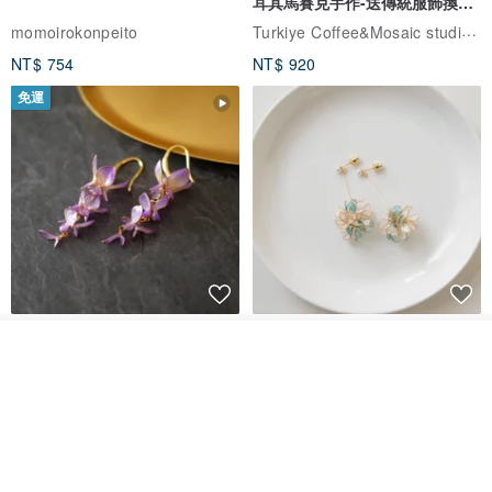
耳其馬賽克手作-送傳統服飾換裝
體驗
Turkiye Coffee&Mosaic studio土耳其咖啡與馬賽克燈工作坊
momoirokonpeito
NT$ 754
NT$ 920
免運
藤花 煌 耳環・耳夾
【繁花計畫】- 清冰
看其他商品
了解品牌
Dip art -nachugo-
紅花 hunghua
NT$ 2,125
NT$ 720
93 折