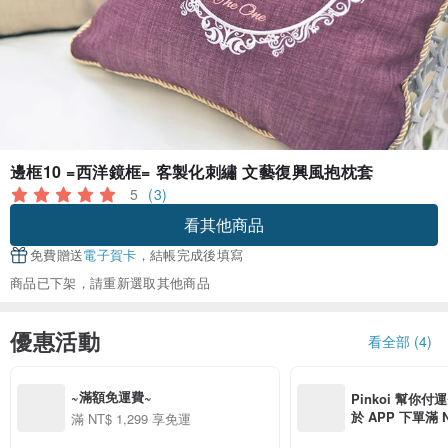
邊框10 =西洋鏡框= 客製化刺繡 文藝復興風抱枕套
5
(3)
看其他商品
免費贈送
電子賀卡
，結帳完成後填寫
商品已下架，請重新選取其他商品
優惠活動
看全部 (4)
~滿額免運費~
Pinkoi 幫你付
於 APP 下單滿 
滿 NT$ 1,299 享免運
運費 NT$ 100