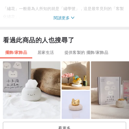
「繡花」一般最為人所知的就是「繡學號」，這是最常見到的「客製
化繡花」。
閱讀更多
那為什麼很少看到其他的客製化產品呢？原因就在於專業的電腦繡
花，
看過此商品的人也搜尋了
都要先經過電腦打版，才能開始製作。
一個圖案複雜的版，光是版費可能就要數千元，
擺飾/家飾品
居家生活
提供客製的 擺飾/家飾品
只做一件產品的話，實在太貴了!!!!
我們常遇到飽受驚嚇的客人，因此想出解決的辨法，而推出目前的產
品。
困難且複雜的部份我們先設計好，其他的部份讓您自由發揮。
◤
我們該如何開始？
◥
1.枕套的顏色
目前提供3種顏色：米色、咖啡、象牙白
看更多