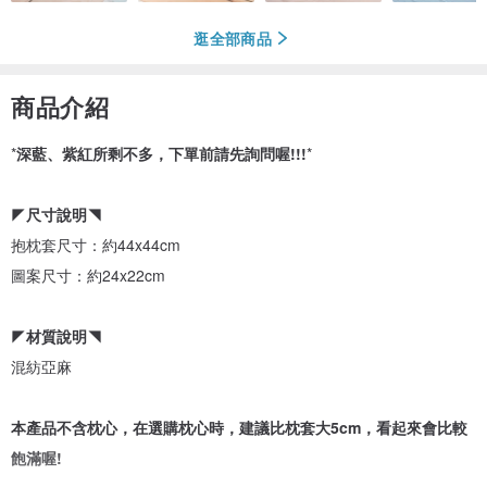
逛全部商品
商品介紹
*
深藍、紫紅所剩不多，下單前請先詢問喔!!!
*
◤
尺寸說明
◥
抱枕套尺寸：約44x44cm
圖案尺寸：約24x22cm
◤
材質說明
◥
混紡亞麻
本產品不含枕心，在選購枕心時，建議比枕套大5cm，看起來會比較
飽滿喔!