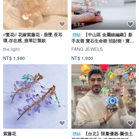
台北市
//繁花// 花嫁紫藤花 - 垂墜.長耳
【中山區 金屬線編織】新
體驗
環.存在感_接單訂製款
手友善 寶石生命樹 招財樹 / 寶石
自選
the.light
FANG JEWELS
NT$ 1,980
NT$ 1,900
台北市
紫藤花
【台北】限量優惠-圖佳土
體驗