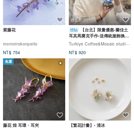
台北市
紫藤花
【台北】限量優惠-圖佳土
體驗
耳其馬賽克手作-送傳統服飾換裝
體驗
Turkiye Coffee&Mosaic studio土耳其咖啡與馬賽克燈工作坊
momoirokonpeito
NT$ 754
NT$ 920
免運
藤花 煌 耳環・耳夾
【繁花計畫】- 清冰