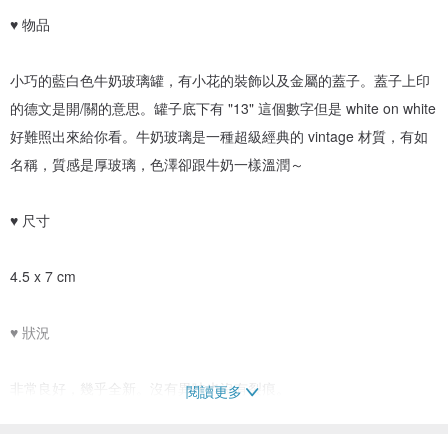
♥ 物品
小巧的藍白色牛奶玻璃罐，有小花的裝飾以及金屬的蓋子。蓋子上印
的德文是開/關的意思。罐子底下有 "13" 這個數字但是 white on white
好難照出來給你看。牛奶玻璃是一種超級經典的 vintage 材質，有如
名稱，質感是厚玻璃，色澤卻跟牛奶一樣溫潤～
♥ 尺寸
4.5 x 7 cm
♥ 狀況
非常良好，幾乎全新。沒有異味也沒有裂痕。
閱讀更多
♥ 年代