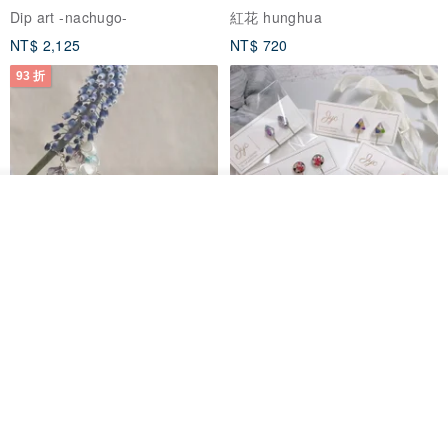
Dip art -nachugo-
紅花 hunghua
NT$ 2,125
NT$ 720
93 折
看其他商品
了解品牌
台北市
晶透紫藤花 垂墜樹脂/耳夾可
【療育時光】DIY製作2副
體驗
專屬UV膠乾燥花樹脂耳環 台北體
驗課程
KL珂蘿花設計
JYC.accessories
NT$ 1,292
NT$ 1,380
NT$ 1,150
免運