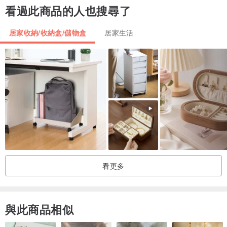
看過此商品的人也搜尋了
約一九六零至七零年代。
居家收納/收納盒/儲物盒
居家生活
♥ 產地
由於標示產地是大量製造後期才盛行的習慣，vintage 物資經常難以確
認產地～
但是 Kiss & Tell 所有的商品都是在歐洲搜集的古董，所以理推應該是
當地產物。
♥ 有關 Kiss & Tell
看更多
"Kiss & Tell" 就是女生跟男生接吻之後，去告訴別的女生說「他技術
還不錯⋯⋯」（因為好東西要跟好朋友分享 XD）
與此商品相似