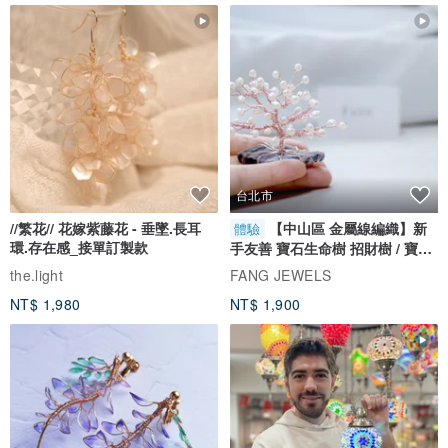
台北市
//繁花// 花嫁紫藤花 - 垂墜.長耳
【中山區 金屬線編織】新
體驗
環.存在感_接單訂製款
手友善 寶石生命樹 招財樹 / 寶石
自選
the.light
FANG JEWELS
NT$ 1,980
NT$ 1,900