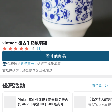
vintage 復古牛奶玻璃罐
5
(1)
看其他商品
免費贈送
電子賀卡
，結帳完成後填寫
商品已絕版，請重新選取其他商品
優惠活動
看全部 (3)
【七夕情人節快閃】8
Pinkoi 幫你付運費！新會員 7 天內
用 APP 購買任一
於 APP 下單滿 NT$ 500 最高可折
滿 NT$ 2,500 現
00 現折 NT$100
運費 NT$ 100