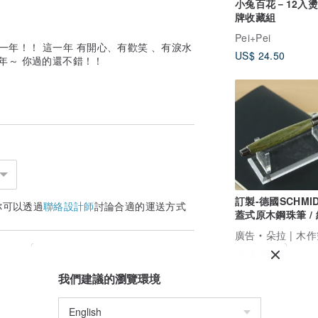
小兔百花－12入
牌收藏組
Pei+Pei
一年！！ 這一年 有開心、有歡笑 、有淚水
US$ 24.50
一年～ 你過的還不錯！！
訂製-德國SCHMI
你可以透過
聯絡設計師
討論合適的運送方式
蓋式原木鋼珠筆 /
可客製刻字
廣告
朵拉 | 木
US$ 35.64
我們建議的瀏覽環境