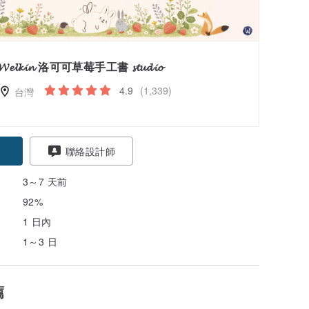
𝓦𝓮𝓵𝓴𝓲𝓷 洛可可草莓手工書 𝓼𝓽𝓾𝓭𝓲𝓸
4.9
(1,339)
台灣
聯絡設計師
3～7 天前
92%
1 日內
1～3 日
薦