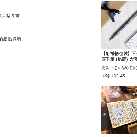
歡音樂及書，
活的點點滴滴
【附禮物包裝】不
原子筆 (焰藍) 含
刻字
廣告
BN WORK
US$ 102.45