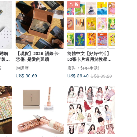
75 折
銹鋼
【現貨】2026 語錄卡-
簡體中文【好好生活】
客製化
悲傷, 是愛的延續
52張卡片適用於教學、
心理諮商和個、易安妮
S
煦暖曆
廣告
好好生活!
US$ 30.69
US$ 29.40
US$ 39.20