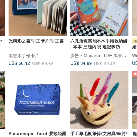
r
光與影之書/手工卡片/手工書
六孔活頁萬能本本手帳收納組
N
| 本本 三種內袋 週記事功能
婚
頁
化
零壹零手作卡片
廣告
Macaron TOE 馬卡龍腳趾
W
US
US$ 50.12
US$ 34.69
US$ 55.68
US$ 39.42
8
Picturesque Tarot 景觀塔羅
手工羊毛氈筆筒/文房具/筆筒/
會