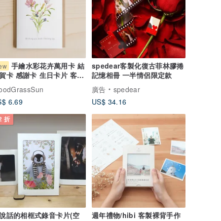
手繪水彩花卉萬用卡 結
spedear客製化復古菲林膠捲
ew
記憶相冊 一半情侶限定款
賀卡 感謝卡 生日卡片 客製
卡片 新婚
oodGrassSun
廣告
spedear
$ 6.69
US$ 34.16
2 折
說話的相框式錄音卡片(空
週年禮物/hibi 客製裸背手作