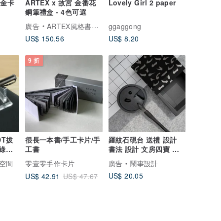
燙金卡
ARTEX x 故宮 金番花
Lovely Girl 2 paper
鋼筆禮盒 - 4色可選
廣告
ARTEX風格書寫精品
ggaggong
US$ 150.56
US$ 8.20
9 折
DT拔
很長一本書/手工卡片/手
羅紋石硯台 送禮 設計
 綠檀
工書
書法 設計 文房四寶 簡
約
作空間
零壹零手作卡片
廣告
鬧事設計
US$ 20.05
US$ 42.91
US$ 47.67