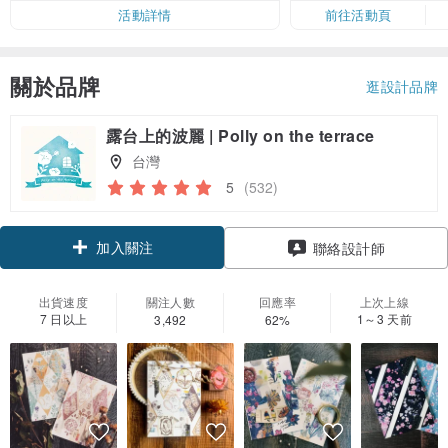
活動詳情
前往活動頁
關於品牌
逛設計品牌
露台上的波麗 | Polly on the terrace
台灣
5
(532)
加入關注
聯絡設計師
出貨速度
關注人數
回應率
上次上線
7 日以上
1～3 天前
3,492
62%