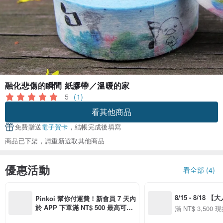
融化悲傷的瞬間 紙膠帶／溫暖的家
5
(1)
看其他商品
免費贈送
電子賀卡
，結帳完成後填寫
商品已下架，請重新選取其他商品
優惠活動
看全部 (4)
8/15 - 8/18 
Pinkoi 幫你付運費！新會員 7 天內
季】滿 NT$3500
於 APP 下單滿 NT$ 500 最高可折
滿 NT$ 3,500 現
50
運費 NT$ 100
50