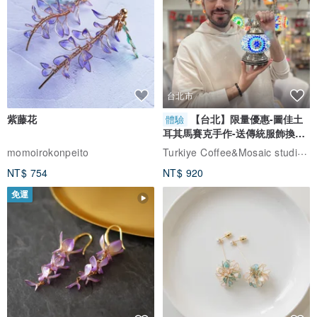
台北市
紫藤花
【台北】限量優惠-圖佳土
體驗
耳其馬賽克手作-送傳統服飾換裝
體驗
Turkiye Coffee&Mosaic studio土耳其咖啡與馬賽克燈工作坊
momoirokonpeito
NT$ 754
NT$ 920
免運