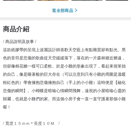
逛全部商品
商品介紹
/ 商品說明及故事 /
這款紙膠帶的呈現上波麗設計師喜歡天空藍上有點雜質卻有點光。黑
色的音符是悲傷的歌曲從天空緩緩落下，落在的一片森林雖近猶遠，
但卻像棉花糖一樣可口柔軟。於是小雞的形象出現了，看起來很笨拙
的自己，像是睡著般的巨大存在（可以注意到只有小雞的周圍是溫暖
粉紅色的）學會擁抱悲傷擁抱自己（手上的小小雞）這時便是【融化
悲傷的瞬間】。小蝴蝶是暗喻心情瞬間飛舞，遠視的小屋暗喻心靈的
歸屬，也就是小雞們的家。而這個小房子會一直一直守護著那個小雞
喔！
/ 寬度１５ｍｍ＊長度１０Ｍ /