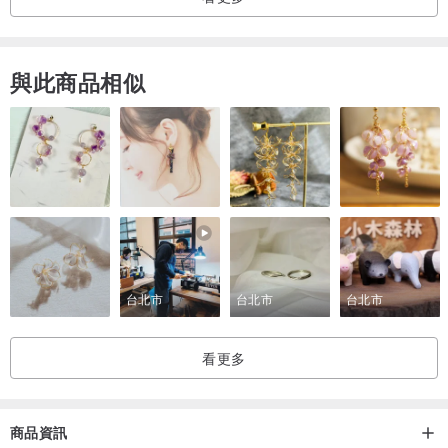
日本和韓國使用ㄧ般空運寄件後約1~2周收件
如果需要EMS的朋友可以寫信跟設計師詢問
與此商品相似
/ 愛團購 /
團購的朋友可以聯絡設計師,另外開訂單喔~~
產地/製造方式
產地台灣 設計台灣
台北市
台北市
台北市
看更多
商品資訊