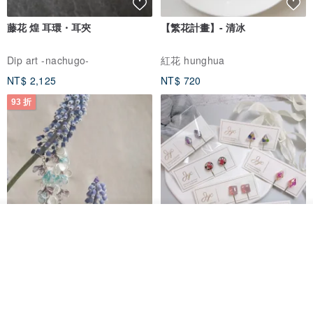
藤花 煌 耳環・耳夾
【繁花計畫】- 清冰
Dip art -nachugo-
紅花 hunghua
NT$ 2,125
NT$ 720
93 折
看其他商品
台北市
了解品牌
晶透紫藤花 垂墜樹脂/耳夾可
【療育時光】DIY製作2副
體驗
專屬UV膠乾燥花樹脂耳環 台北體
驗課程
KL珂蘿花設計
JYC.accessories
NT$ 1,292
NT$ 1,380
NT$ 1,150