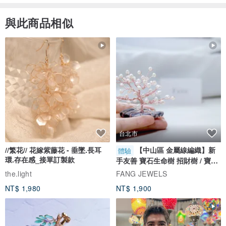
與此商品相似
台北市
//繁花// 花嫁紫藤花 - 垂墜.長耳
【中山區 金屬線編織】新
體驗
環.存在感_接單訂製款
手友善 寶石生命樹 招財樹 / 寶石
自選
the.light
FANG JEWELS
NT$ 1,980
NT$ 1,900