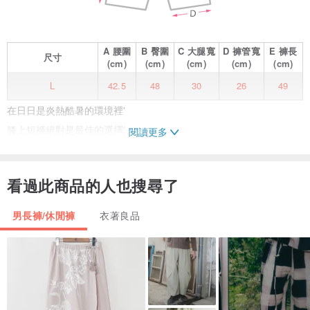
A
腰圍
B
臀圍
C
大腿寬
D
褲管寬
E
褲長
尺寸
(cm)
(cm)
(cm)
(cm)
(cm)
L
42.5
48
30
26
49
在日日是炎熱酷暑的環境裡'
膝上短褲絕對是最佳的選擇'
閱讀更多
既能輕鬆有型又不失體面'
彈性的針織面料選用'
看過此商品的人也搜尋了
有型舒適又不悶熱
男長褲/休閒褲
衣著良品
............................................................................................
Material: Cotton 65% Polyester 35%
Size: M / L / XL
尺寸不合皆可退換貨'請安心選購
Price:NT.2280
Made in Taiwan