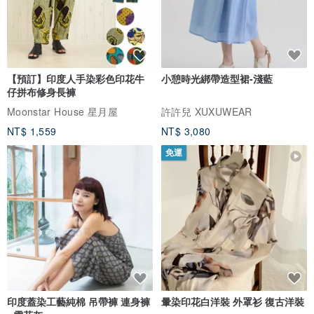
【預訂】印度人手染彩色印花牛
小憩時光綁帶造型裙-淺藍
仔拼布修身長褲
Moonstar House 星月屋
許許兒 XUXUWEAR
NT$ 1,559
NT$ 3,080
免運
印度蓋染工藝純棉 吊帶褲 連身褲
暈染印花白洋裝 外罩衫 復古洋裝