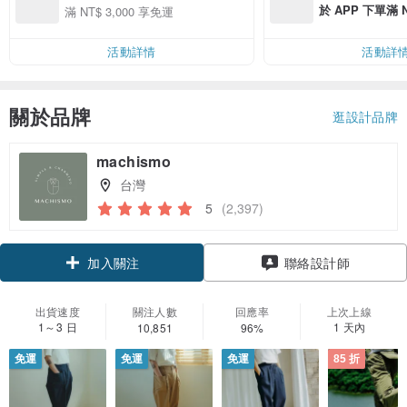
於 APP 下單滿 
滿 NT$ 3,000 享免運
運費 NT$ 100
活動詳情
活動詳
關於品牌
逛設計品牌
machismo
台灣
5
(2,397)
領優惠券
聯絡設計師
加入關注
出貨速度
關注人數
回應率
上次上線
1～3 日
1 天內
10,851
96%
免運
免運
免運
85 折