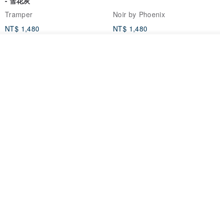
- 雪花灰
Tramper
Noir by Phoenix
NT$ 1,480
NT$ 1,480
看其他商品
了解品牌
印度蓋染工藝純棉 長褲 －晚霞紅
【波麗印花】皇家鹿苑 澎澎熱氣
球 前短後長 鬆緊帶 長裙
Tramper
Mr. Greenwood
NT$ 1,080
NT$ 2,620