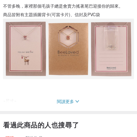
不管多晚，家裡那個毛孩子總是會賣力搖著尾巴迎接你的歸來。
商品皆附有主題插圖背卡(可當卡片)、信封及PVC袋
+尺寸+
閱讀更多
16吋鎖骨鍊 (附有2吋延長鍊)
看過此商品的人也搜尋了