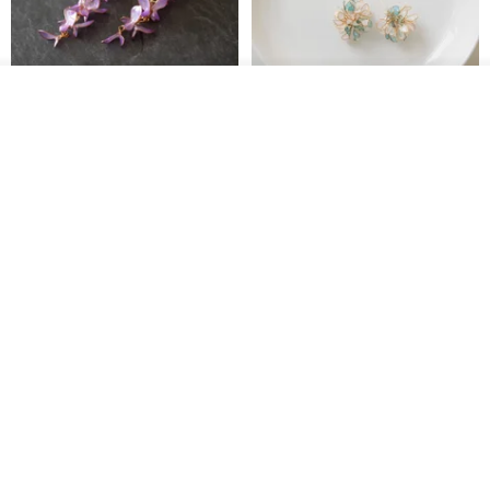
我要排隊
了解品牌
藤花 煌 耳環・耳夾
【繁花計畫】- 清冰
Dip art -nachugo-
紅花 hunghua
NT$ 2,125
NT$ 720
93 折
台北市
晶透紫藤花 垂墜樹脂/耳夾可
【療育時光】DIY製作2副
體驗