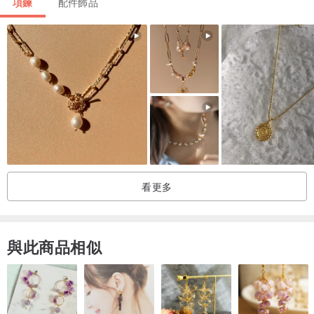
項鍊
配件飾品
看更多
+材質+
與此商品相似
墜子: 合金、施華洛世奇水鑽
雙層精鍍18K金or純銀 (不含鎳金屬，為低敏產品)
+使用及保養方式+