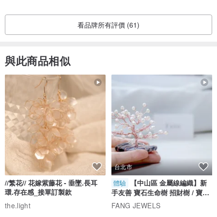
看品牌所有評價 (61)
與此商品相似
台北市
//繁花// 花嫁紫藤花 - 垂墜.長耳
【中山區 金屬線編織】新
體驗
環.存在感_接單訂製款
手友善 寶石生命樹 招財樹 / 寶石
自選
the.light
FANG JEWELS