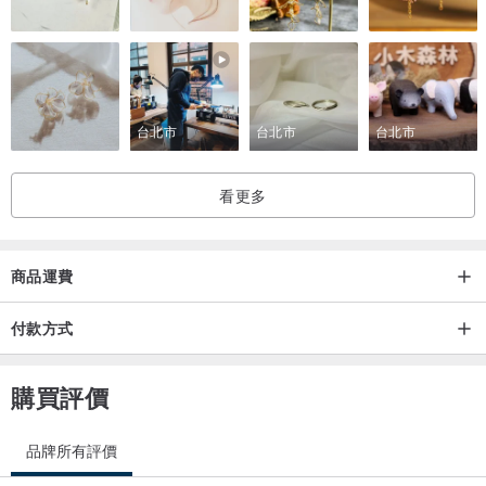
洗澡時請記得將項鍊取下
不佩帶時可置於夾鍊袋內隔絕空氣及濕氣
一次購買滿1500元，享免運費優惠!
台北市
台北市
台北市
。
【Holiday Greeting】挑你的耶誕禮物
。
看更多
活動方式 :
即日起至2014/12/31，凡購買【Holiday Greeting】系列2個，就可以
挑選以下六種首飾(A~I)任1款(不含禮卡)，訂購完成請在備註欄上填寫
商品運費
想要的款式，每款數量有限，送完為止喔 !
付款方式
購買評價
品牌所有評價