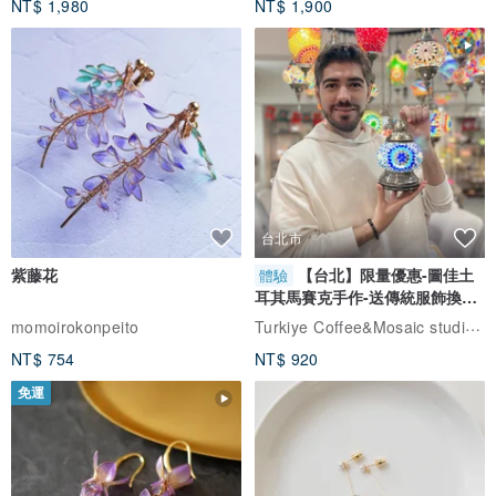
NT$ 1,980
NT$ 1,900
台北市
紫藤花
【台北】限量優惠-圖佳土
體驗
耳其馬賽克手作-送傳統服飾換裝
體驗
Turkiye Coffee&Mosaic studio土耳其咖啡與馬賽克燈工作坊
momoirokonpeito
NT$ 754
NT$ 920
免運