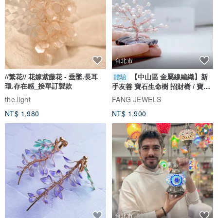
台北市
//繁花// 花嫁紫藤花 - 垂墜.長耳
【中山區 金屬線編織】新
體驗
環.存在感_接單訂製款
手友善 寶石生命樹 招財樹 / 寶石
自選
the.light
FANG JEWELS
NT$ 1,980
NT$ 1,900
台北市