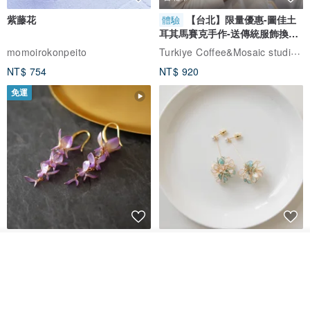
紫藤花
【台北】限量優惠-圖佳土
體驗
耳其馬賽克手作-送傳統服飾換裝
體驗
Turkiye Coffee&Mosaic studio土耳其咖啡與馬賽克燈工作坊
momoirokonpeito
NT$ 754
NT$ 920
免運
藤花 煌 耳環・耳夾
【繁花計畫】- 清冰
看其他商品
了解品牌
Dip art -nachugo-
紅花 hunghua
NT$ 2,125
NT$ 720