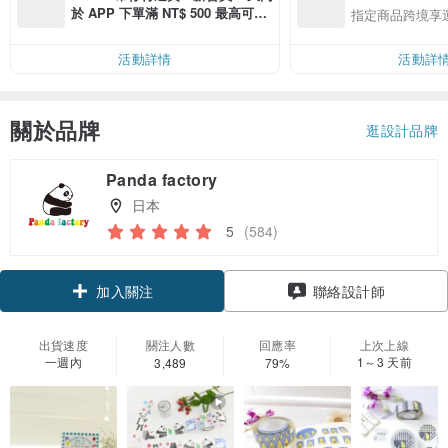
於 APP 下單滿 NT$ 500 最高可折
指定商品跨境享
運費 NT$ 100
活動詳情
活動詳
關於品牌
逛設計品牌
Panda factory
日本
5
(584)
領優惠券
聯絡設計師
加入關注
出貨速度
關注人數
回應率
上次上線
一週內
1～3 天前
3,489
79%