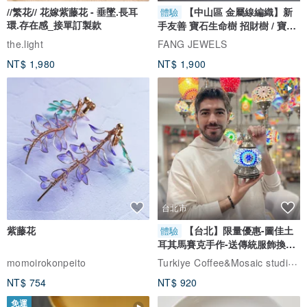
//繁花// 花嫁紫藤花 - 垂墜.長耳
【中山區 金屬線編織】新
體驗
環.存在感_接單訂製款
手友善 寶石生命樹 招財樹 / 寶石
自選
the.light
FANG JEWELS
NT$ 1,980
NT$ 1,900
▲每支筆都有自己的房間，筆類一目了然
台北市
紫藤花
【台北】限量優惠-圖佳土
體驗
耳其馬賽克手作-送傳統服飾換裝
體驗
Turkiye Coffee&Mosaic studio土耳其咖啡與馬賽克燈工作坊
momoirokonpeito
NT$ 754
NT$ 920
免運