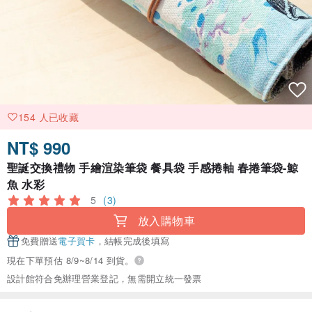
154 人已收藏
NT$ 990
聖誕交換禮物 手繪渲染筆袋 餐具袋 手感捲軸 春捲筆袋-鯨
魚 水彩
5
(3)
放入購物車
免費贈送
電子賀卡
，結帳完成後填寫
現在下單預估 8/9~8/14 到貨。
設計館符合免辦理營業登記，無需開立統一發票