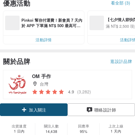
優惠活動
看全部 (3)
【七夕情人節快閃】8
Pinkoi 幫你付運費！新會員 7 天內
用 APP 購買任一
於 APP 下單滿 NT$ 500 最高可折
滿 NT$ 2,500 現
00 現折 NT$100
運費 NT$ 100
活動詳情
活動詳
關於品牌
逛設計品牌
OM 手作
台灣
4.9
(3,282)
加入關注
聯絡設計師
出貨速度
關注人數
回應率
上次上線
1 日內
1 天內
14,438
95%