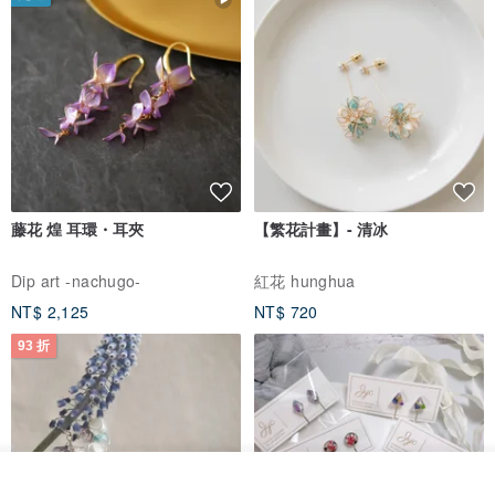
▲彈性的束帶，可以依筆桿的寬度放置
藤花 煌 耳環・耳夾
【繁花計畫】- 清冰
Dip art -nachugo-
紅花 hunghua
NT$ 2,125
NT$ 720
93 折
▲獨特的棉麻布材質，回歸自然的美好
放入購物車