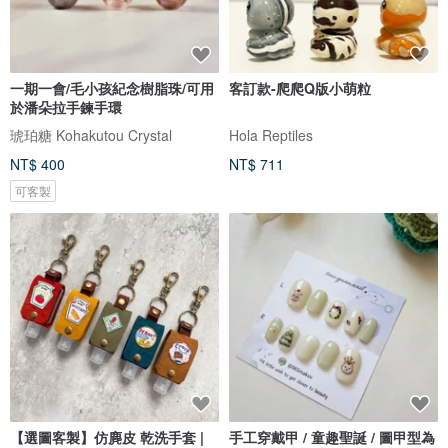
一期一會/毛小孩紀念樹脂珠/可用
客訂款-爬爬Q版小萌粒
於潘朵拉手鍊手環
琥珀糖 Kohakutou Crystal
Hola Reptiles
NT$ 400
NT$ 711
可客製
【選圖客製】仿麂皮 乾洗手套 |
手工穿戴甲 / 童趣聖誕 / 圖甲型為