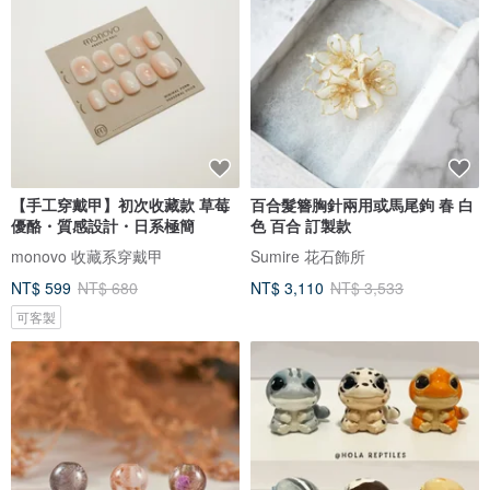
【手工穿戴甲】初次收藏款 草莓
百合髮簪胸針兩用或馬尾鉤 春 白
優酪・質感設計・日系極簡
色 百合 訂製款
monovo 收藏系穿戴甲
Sumire 花石飾所
NT$ 599
NT$ 680
NT$ 3,110
NT$ 3,533
可客製