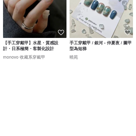
【手工穿戴甲】水星・質感設
手工穿戴甲 / 銀河 - 仲夏夜 / 圖甲
計・日系極簡・客製化設計
型為短梯
monovo 收藏系穿戴甲
曉苑
NT$ 951
NT$ 1,080
NT$ 800
可客製
可客製
88 折