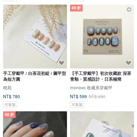
88 折
手工穿戴甲 / 白茶花初綻 / 圖甲型
【手工穿戴甲】初次收藏款 深茶
為短方圓
青釉・質感設計・日系極簡
曉苑
monovo 收藏系穿戴甲
NT$ 780
NT$ 599
NT$ 680
可客製
可客製
88 折