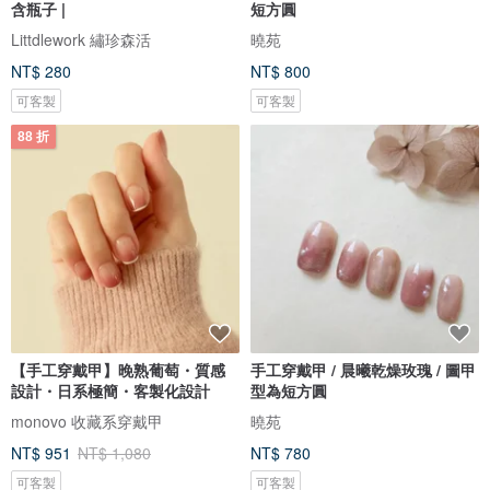
含瓶子 |
短方圓
Littdlework 繡珍森活
曉苑
NT$ 280
NT$ 800
可客製
可客製
88 折
【手工穿戴甲】晚熟葡萄・質感
手工穿戴甲 / 晨曦乾燥玫瑰 / 圖甲
設計・日系極簡・客製化設計
型為短方圓
monovo 收藏系穿戴甲
曉苑
NT$ 951
NT$ 1,080
NT$ 780
可客製
可客製