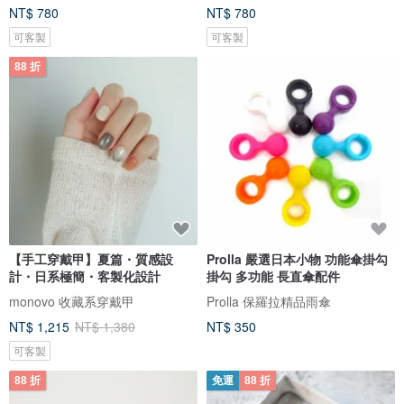
NT$ 780
NT$ 780
可客製
可客製
88 折
【手工穿戴甲】夏篇・質感設
Prolla 嚴選日本小物 功能傘掛勾
計・日系極簡・客製化設計
掛勾 多功能 長直傘配件
monovo 收藏系穿戴甲
Prolla 保羅拉精品雨傘
NT$ 1,215
NT$ 1,380
NT$ 350
可客製
88 折
免運
88 折