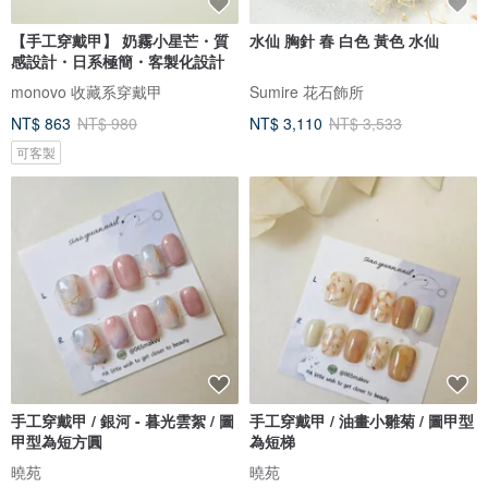
【手工穿戴甲】 奶霧小星芒・質
水仙 胸針 春 白色 黃色 水仙
感設計・日系極簡・客製化設計
monovo 收藏系穿戴甲
Sumire 花石飾所
NT$ 863
NT$ 980
NT$ 3,110
NT$ 3,533
可客製
手工穿戴甲 / 銀河 - 暮光雲絮 / 圖
手工穿戴甲 / 油畫小雛菊 / 圖甲型
甲型為短方圓
為短梯
曉苑
曉苑