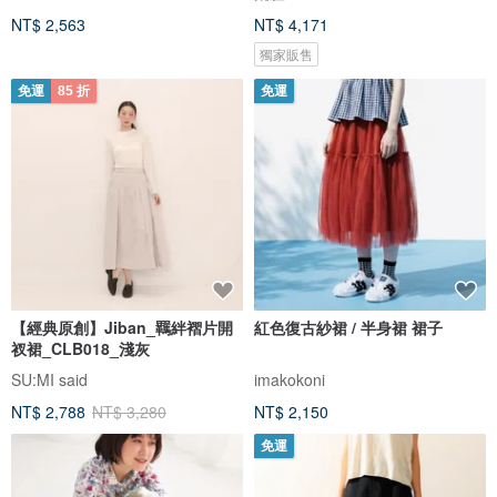
NT$ 2,563
NT$ 4,171
獨家販售
免運
85 折
免運
【經典原創】Jiban_羈絆褶片開
紅色復古紗裙 / 半身裙 裙子
衩裙_CLB018_淺灰
SU:MI said
imakokoni
NT$ 2,788
NT$ 3,280
NT$ 2,150
免運