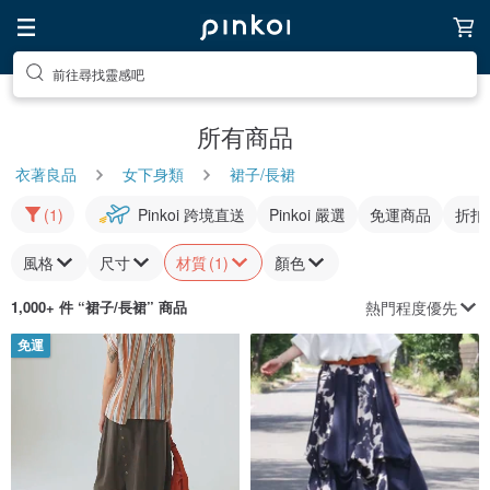
前往尋找靈感吧
所有商品
衣著良品
女下身類
裙子/長裙
(1)
Pinkoi 跨境直送
Pinkoi 嚴選
免運商品
折扣
風格
尺寸
材質
(1)
顏色
熱門程度優先
1,000+ 件 “
裙子/長裙
” 商品
免運