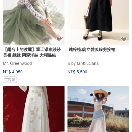
【露台上的波麗】重工瀑布紗紗
|純粹植感|立體弧線剪接裙
長裙 綠綠 兩穿洋裝 大蝴蝶結
Mr. Greenwood
& by tan&luciana
NT$ 4,950
NT$ 5,500
可客製