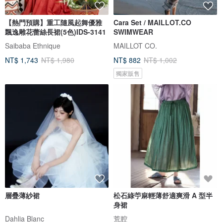
【熱門預購】重工隨風起舞優雅
Cara Set / MAILLOT.CO
飄逸雕花蕾絲長裙(5色)IDS-3141
SWIMWEAR
Saibaba Ethnique
MAILLOT CO.
NT$ 1,743
NT$ 1,980
NT$ 882
NT$ 1,002
獨家販售
層疊薄紗裙
松石綠苧麻輕薄舒適爽滑 A 型半
身裙
Dahlia Blanc
荒腔