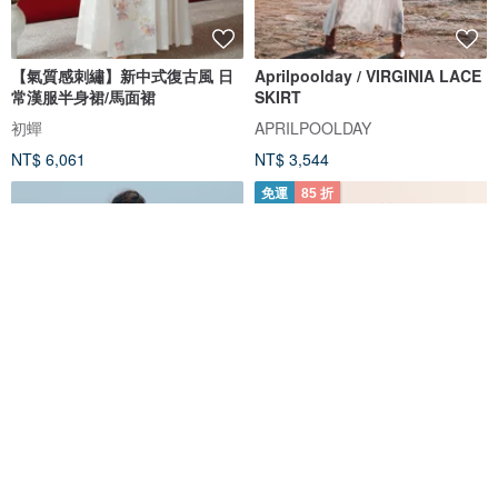
【氣質感刺繡】新中式復古風 日
Aprilpoolday / VIRGINIA LACE
常漢服半身裙/馬面裙
SKIRT
初蟬
APRILPOOLDAY
NT$ 6,061
NT$ 3,544
免運
85 折
Aprilpoolday / ZIGGY 極短裙
【經典原創】Yanyu_煙雨拼接透
視長裙_CLB507_白
APRILPOOLDAY
SU:MI said