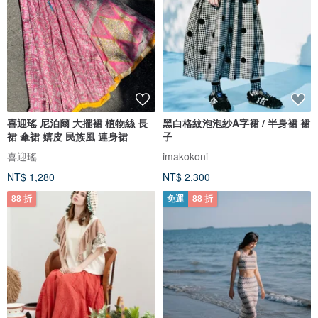
喜迎瑤 尼泊爾 大擺裙 植物絲 長
黑白格紋泡泡紗A字裙 / 半身裙 裙
裙 傘裙 嬉皮 民族風 連身裙
子
喜迎瑤
imakokoni
NT$ 1,280
NT$ 2,300
88 折
免運
88 折