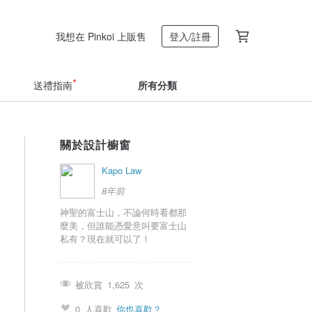
我想在 Pinkoi 上販售
登入/註冊
送禮指南
所有分類
關於設計櫥窗
Kapo Law
8年前
神聖的富士山，不論何時看都那
麼美，但誰能憑愛意叫要富士山
私有？現在就可以了！
被欣賞
1,625
次
0
人喜歡
你也喜歡？