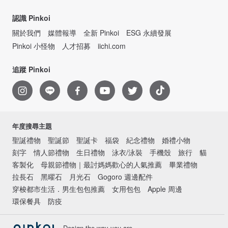
認識 Pinkoi
關於我們
媒體報導
全新 Pinkoi
ESG 永續發展
Pinkoi 小怪物
人才招募
iichi.com
追蹤 Pinkoi
年度搜尋主題
聖誕禮物
聖誕節
聖誕卡
福袋
紀念禮物
婚禮小物
刻字
情人節禮物
生日禮物
泳衣/泳裝
手機殼
旅行
貓
客製化
母親節禮物｜最討媽媽歡心的人氣推薦
畢業禮物
拉長石
黑曜石
月光石
Gogoro 週邊配件
穿梭都市生活．男生包包推薦
女用包包
Apple 周邊
環保餐具
防疫
Design the way you are.