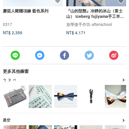
蘑菇人鞦韆項鍊 藍色系列
『山的型態』冷靜的冰山（富士
山） iceberg fujiyama手工羊毛
氈女巫帽 尖尖帽
0317
放學後手作坊-afterschool
NT$ 2,359
NT$ 4,171
更多其他櫥窗
ㄅ ㄆ ㄇ
星空