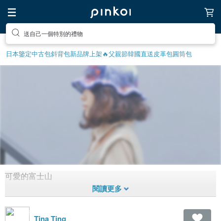
送自己一個特別的禮物
日本鑒定中古包
斜背包
新品牌上架🔥
父親節
韓國直送皮革包
圓筒包
可愛的富士山
富士山
1,492
0
8年前拼貼
Tina Ting