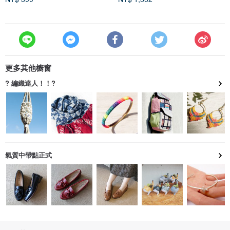
更多其他櫥窗
? 編織達人！！?
氣質中帶點正式