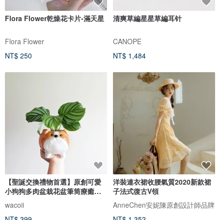
Flora Flower乾燥花卡片-滿天星
清爽草編星星草編耳针
Flora Flower
CANOPE
NT$ 250
NT$ 1,484
【聖誕交換禮物首選】原創可愛
洋裝連衣裙收腰氣質2020新款裙
小狗狗多肉盆栽花盆筆筒療癒鬥
子法式復古V領
牛犬
wacoii
AnneChen安妮陳原創設計師品牌
NT$ 399
NT$ 1,352