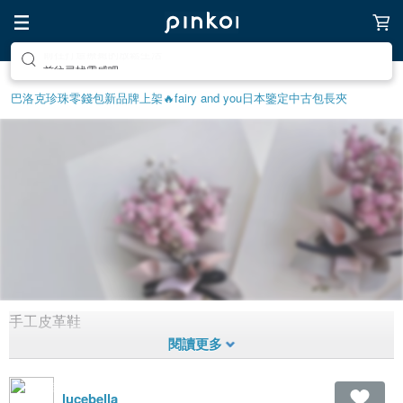
前往尋找靈感吧
巴洛克珍珠
零錢包
新品牌上架🔥
fairy and you
日本鑒定中古包
長夾
手工皮革鞋
手工皮革鞋
1,604
0
6年
前拼貼
lucebella