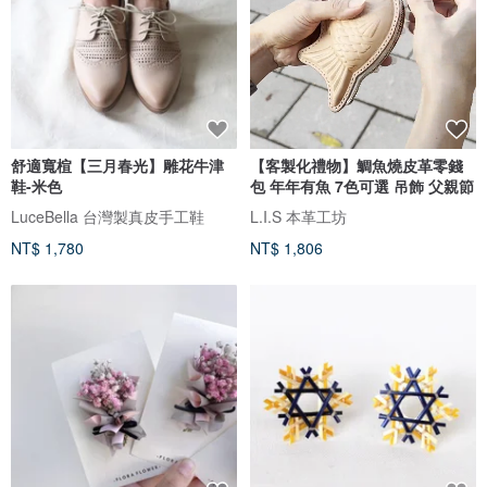
舒適寬楦【三月春光】雕花牛津
【客製化禮物】鯛魚燒皮革零錢
鞋-米色
包 年年有魚 7色可選 吊飾 父親節
LuceBella 台灣製真皮手工鞋
L.I.S 本革工坊
NT$ 1,780
NT$ 1,806