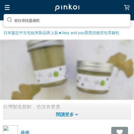
前往尋找靈感吧
日本鑒定中古包
短夾
新品牌上架🔥
fairy and you
墨墨頭後背包
零錢包
台灣製造新鮮，也沒有更貴
媲美韓國抹茶牛奶醬
1,720
1
9年前拼貼
依依