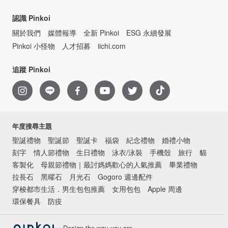
認識 Pinkoi
關於我們
媒體報導
全新 Pinkoi
ESG 永續發展
Pinkoi 小怪物
人才招募
iichi.com
追蹤 Pinkoi
年度搜尋主題
聖誕禮物
聖誕節
聖誕卡
福袋
紀念禮物
婚禮小物
刻字
情人節禮物
生日禮物
泳衣/泳裝
手機殼
旅行
貓
客製化
母親節禮物｜最討媽媽歡心的人氣推薦
畢業禮物
拉長石
黑曜石
月光石
Gogoro 週邊配件
穿梭都市生活．男生包包推薦
女用包包
Apple 周邊
環保餐具
防疫
Design the way you are.