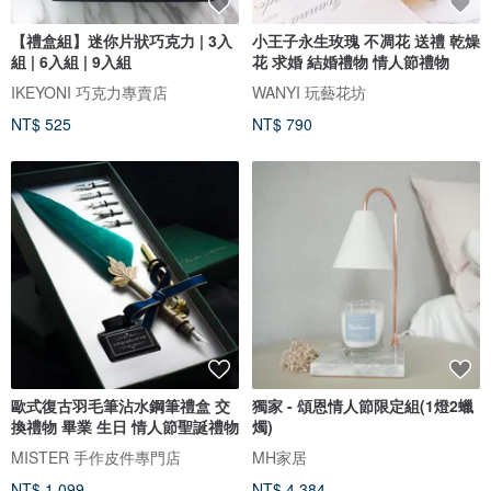
【禮盒組】迷你片狀巧克力 | 3入
小王子永生玫瑰 不凋花 送禮 乾燥
組 | 6入組 | 9入組
花 求婚 結婚禮物 情人節禮物
IKEYONI 巧克力專賣店
WANYI 玩藝花坊
NT$ 525
NT$ 790
歐式復古羽毛筆沾水鋼筆禮盒 交
獨家 - 頌恩情人節限定組(1燈2蠟
換禮物 畢業 生日 情人節聖誕禮物
燭)
MISTER 手作皮件專門店
MH家居
NT$ 1,099
NT$ 4,384