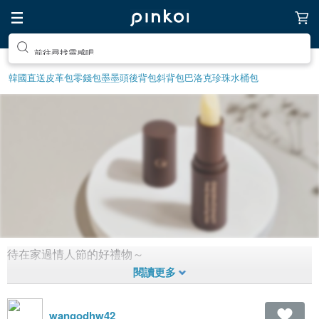
前往尋找靈感吧
韓國直送皮革包
零錢包
墨墨頭後背包
斜背包
巴洛克珍珠
水桶包
待在家過情人節的好禮物～
?親吻前記得勤洗手，才會幸福唷！
1,855
10
6年前拼貼
wangodhw42