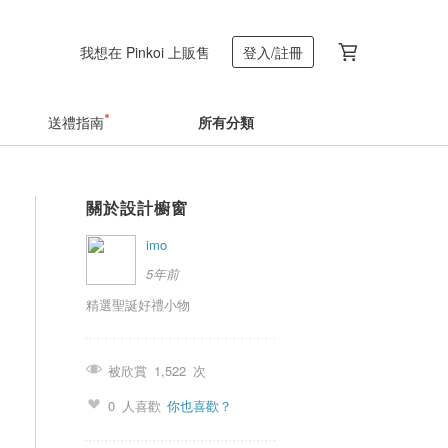
我想在 Pinkoi 上販售
登入/註冊
送禮指南
所有分類
關於設計櫥窗
imo
5年前
精選聖誕好禮小物
被欣賞
1,522
次
0
人喜歡
你也喜歡？