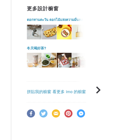
更多設計櫥窗
ดอกทานตะวัน ดอกไม้แห่งความมั่นคง
冬天喝好茶?
拼貼我的櫥窗
看更多 imo 的櫥窗