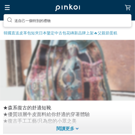
送自己一個特別的禮物
韓國直送皮革包
短夾
日本鑒定中古包
花磚
新品牌上架🔥
父親節蛋糕
★森系復古的舒適短靴
限量折扣女鞋
★優質頭層牛皮面料給你舒適的穿著體驗
★復古手工工藝/只為您的小眾之美
1,457
0
6年前拼
貼