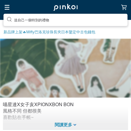
送自己一個特別的禮物
新品牌上架🔥
Miffy
巴洛克珍珠
長夾
日本鑒定中古包
錢包
喵星達X女子亥XPIONXBON BON
女孩貼紙
風格不同 但都很美
喜歡貼在手帳~
1,838
0
10年前拼貼