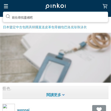
前往尋找靈感吧
日本鑒定中古包
雨具
韓國直送皮革包
零錢包
巴洛克珍珠
泳衣
藍色.
藍色
1,425
1
9年
前拼貼
wennai