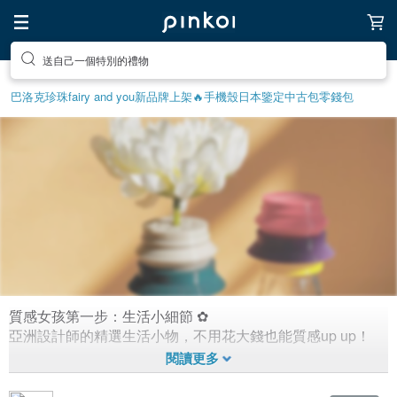
送自己一個特別的禮物
巴洛克珍珠
fairy and you
新品牌上架🔥
手機殼
日本鑒定中古包
零錢包
質感女孩第一步：生活小細節 ✿
質感女孩の百元生活小物
亞洲設計師的精選生活小物，不用花大錢也能質感up up！
1,499
6
6年前拼貼