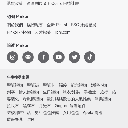
退貨政策
會員制度 & P Coins 回饋計畫
認識 Pinkoi
關於我們
媒體報導
全新 Pinkoi
ESG 永續發展
Pinkoi 小怪物
人才招募
iichi.com
追蹤 Pinkoi
年度搜尋主題
聖誕禮物
聖誕節
聖誕卡
福袋
紀念禮物
婚禮小物
刻字
情人節禮物
生日禮物
泳衣/泳裝
手機殼
旅行
貓
客製化
母親節禮物｜最討媽媽歡心的人氣推薦
畢業禮物
拉長石
黑曜石
月光石
Gogoro 週邊配件
穿梭都市生活．男生包包推薦
女用包包
Apple 周邊
環保餐具
防疫