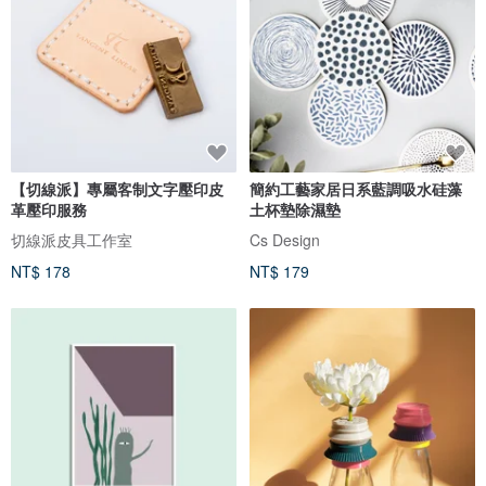
【切線派】專屬客制文字壓印皮
簡約工藝家居日系藍調吸水硅藻
革壓印服務
土杯墊除濕墊
切線派皮具工作室
Cs Design
NT$ 178
NT$ 179