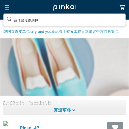
前往尋找靈感吧
韓國直送皮革包
fairy and you
新品牌上架🔥
蛋糕
日本鑒定中古包
圓筒包
2月23日は「富士山の日」！
富士山アイテム🗻
1,763
0
5年前拼貼
Pinkoi-JP