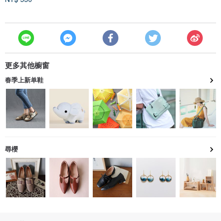
更多其他櫥窗
春季上新单鞋
尋櫻