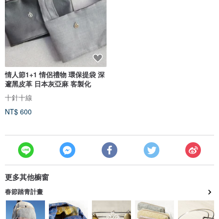
情人節1+1 情侶禮物 環保提袋 深
邃黑皮革 日本灰亞麻 客製化
十針十線
NT$ 600
更多其他櫥窗
春節踏青計畫