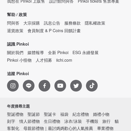
我想在 Pinkoi 上販售
設計館問與答
Pinkoi tickets 售票專案
幫助 / 政策
問與答
大宗採購
訊息公告
服務條款
隱私權政策
退貨政策
會員制度 & P Coins 回饋計畫
認識 Pinkoi
關於我們
媒體報導
全新 Pinkoi
ESG 永續發展
Pinkoi 小怪物
人才招募
iichi.com
追蹤 Pinkoi
年度搜尋主題
聖誕禮物
聖誕節
聖誕卡
福袋
紀念禮物
婚禮小物
刻字
情人節禮物
生日禮物
泳衣/泳裝
手機殼
旅行
貓
客製化
母親節禮物｜最討媽媽歡心的人氣推薦
畢業禮物