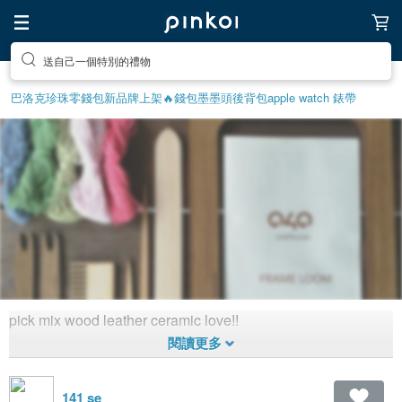
送自己一個特別的禮物
巴洛克珍珠
零錢包
新品牌上架🔥
錢包
墨墨頭後背包
apple watch 錶帶
pick mix wood leather ceramic love!!
long long day
2,285
0
8年前拼
貼
141 se