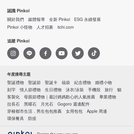
認識 Pinkoi
關於我們
媒體報導
全新 Pinkoi
ESG 永續發展
Pinkoi 小怪物
人才招募
iichi.com
追蹤 Pinkoi
年度搜尋主題
聖誕禮物
聖誕節
聖誕卡
福袋
紀念禮物
婚禮小物
刻字
情人節禮物
生日禮物
泳衣/泳裝
手機殼
旅行
貓
客製化
母親節禮物｜最討媽媽歡心的人氣推薦
畢業禮物
拉長石
黑曜石
月光石
Gogoro 週邊配件
穿梭都市生活．男生包包推薦
女用包包
Apple 周邊
環保餐具
防疫
Design the way you are.