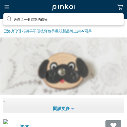
送自己一個特別的禮物
巴洛克珍珠
花磚
墨墨頭後背包
手機殼
新品牌上架🔥
雨具
~
陽光栗子
1,494
0
8
年前拼貼
imooi