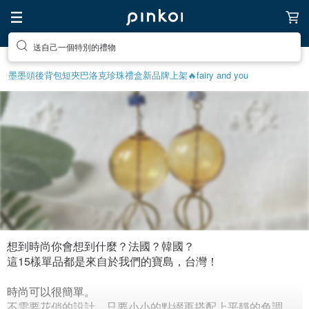
送自己一個特別的禮物
墨墨頭後背包
短夾
巴洛克珍珠
禮盒
新品牌上架🔥
fairy and you
想到時尚你會想到什麼？法國？韓國？
[MIT] 不費力的優雅_Fashion is
這15樣單品都是來自於我們的寶島，台灣！
Being Yourself.
時尚可以很簡單。
889
0
3年前拼貼
不需要花俏的設計，只要小小的點綴再搭配上平靜的色調，