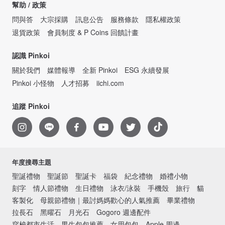
幫助 / 政策
問與答
大宗採購
訊息公告
服務條款
隱私權政策
退貨政策
會員制度 & P Coins 回饋計畫
認識 Pinkoi
關於我們
媒體報導
全新 Pinkoi
ESG 永續發展
Pinkoi 小怪物
人才招募
iichi.com
追蹤 Pinkoi
年度搜尋主題
聖誕禮物
聖誕節
聖誕卡
福袋
紀念禮物
婚禮小物
刻字
情人節禮物
生日禮物
泳衣/泳裝
手機殼
旅行
貓
客製化
母親節禮物｜最討媽媽歡心的人氣推薦
畢業禮物
拉長石
黑曜石
月光石
Gogoro 週邊配件
穿梭都市生活．男生包包推薦
女用包包
Apple 周邊