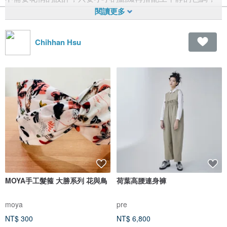
也能擁有專屬於你的穿搭力。
在這座寶島上，有很多默默閃耀著的新創品牌。
Chihhan Hsu
品牌的背後都蘊藏著耐人尋味的故事。
在發想idea的同時，也不忘兼顧環保概念。
這些設計師真的很值得我們瞧一瞧！
在新的一年裡讓我們一起認識發掘更多來自MIT的驕傲吧！
MOYA手工髮箍 大勝系列 花與鳥
荷葉高腰連身褲
moya
pre
NT$ 300
NT$ 6,800