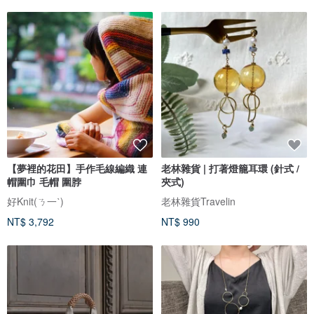
【夢裡的花田】手作毛線編織 連
老林雜貨 | 打著燈籠耳環 (針式 /
帽圍巾 毛帽 圍脖
夾式)
好Knit(ㄋ一ˋ)
老林雜貨Travelin
NT$ 3,792
NT$ 990