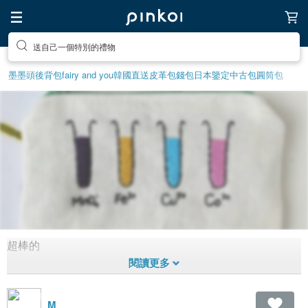
送自己一個特別的禮物
墨墨頭後背包
fairy and you
韓國直送皮革包
錢包
日本鑒定中古包
圓筒包
超棒的
手工包包
1,454
0
8
年前拼貼
M