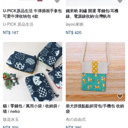
U-PICK原品生活 牛津插画手拿包
錢來喲 刺繡 開運 零錢包/耳機
可爱牛津收纳包 4款
線、電源線收納/台灣帆布
U-PICK 原品生活
layoo來喲
NT$ 167
NT$ 420
貓 / 零錢包 / 萬用小袋 / 收納袋 /
柴犬拼接點點斜背包/手機包 收納
喵 / neko
袋
筱花水玉
布の自由式
NT$ 300
NT$ 290