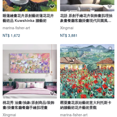
睡蓮繪畫花卉原創藝術蓮花花卉
花語 原創手繪花卉裝飾畫肌理抽
藝術品 Kuwshinka 牆藝術
象畫餐廳客廳掛畫現代田園風治
癒
marina-fisher-art
Xingmai
NT$ 1,672
NT$ 3,881
桃花秀 油畫/抽象/原創商品/裝飾
罌粟畫花原始藝術意大利托斯卡
畫/掛畫客廳餐廳手繪肌理畫
納牆藝術花卉藝術景觀
Xingmai
marina-fisher-art