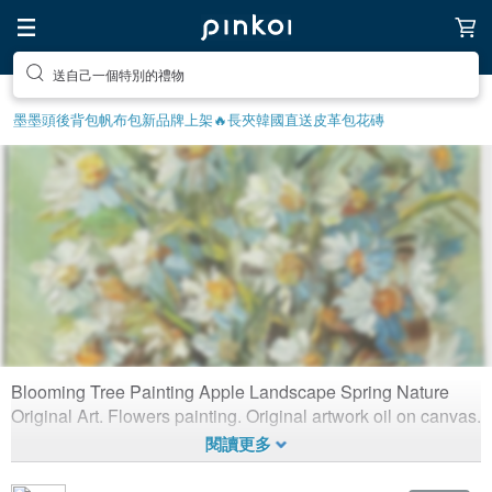
送自己一個特別的禮物
墨墨頭後背包
帆布包
新品牌上架🔥
長夾
韓國直送皮革包
花磚
Blooming Tree Painting Apple Landscape Spring Nature
Blooming Tree Painting Apple
Original Art. Flowers painting. Original artwork oil on canvas.
Landscape
669
1
1年前拼貼