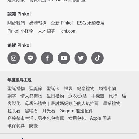
認識 Pinkoi
關於我們
媒體報導
全新 Pinkoi
ESG 永續發展
Pinkoi 小怪物
人才招募
iichi.com
追蹤 Pinkoi
年度搜尋主題
聖誕禮物
聖誕節
聖誕卡
福袋
紀念禮物
婚禮小物
刻字
情人節禮物
生日禮物
泳衣/泳裝
手機殼
旅行
貓
客製化
母親節禮物｜最討媽媽歡心的人氣推薦
畢業禮物
拉長石
黑曜石
月光石
Gogoro 週邊配件
穿梭都市生活．男生包包推薦
女用包包
Apple 周邊
環保餐具
防疫