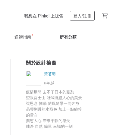
我想在 Pinkoi 上販售
登入/註冊
送禮指南
所有分類
關於設計櫥窗
黃茗羽
6年前
疫情期間 去不了日本的憂愁
望眼富士山 壯闊撫慰人心的美景
讓思念 悸動 隨風隨景一同奔放
晶瑩剔透的水藍色 加上一點純粹
的雪白
撫慰人心 帶來平靜的感受
純淨 自然 簡單 幸福的一刻