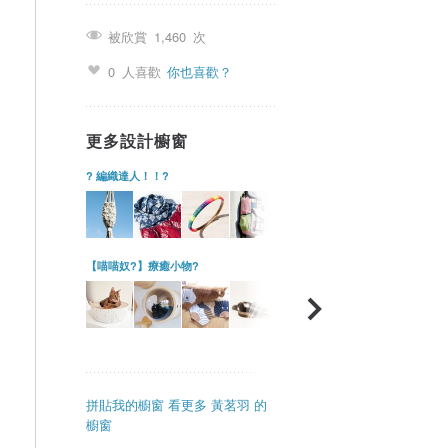
被欣賞
1,460
次
0
人喜歡
你也喜歡？
更多設計櫥窗
? 編織達人！！?
【喵喵奴?】療癒小物?
拼貼我的櫥窗
看更多 黃茗羽 的
櫥窗