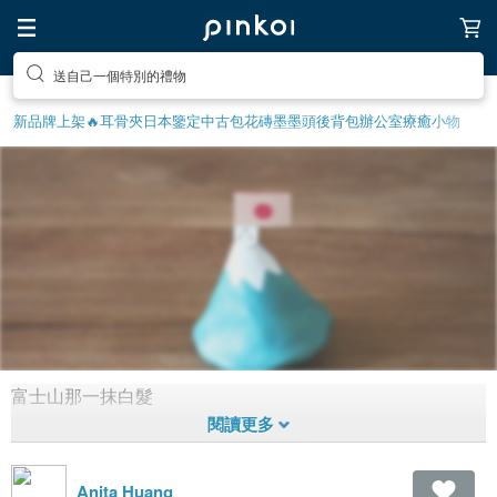
送自己一個特別的禮物
新品牌上架🔥
耳骨夾
日本鑒定中古包
花磚
墨墨頭後背包
辦公室療癒小物
富士山那一抹白髮
富士山
1,792
1
11年前拼
貼
Anita Huang