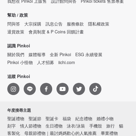
我想在 Pinkoi 上販售
設計館問與答
Pinkoi tickets 售票專案
幫助 / 政策
問與答
大宗採購
訊息公告
服務條款
隱私權政策
退貨政策
會員制度 & P Coins 回饋計畫
認識 Pinkoi
關於我們
媒體報導
全新 Pinkoi
ESG 永續發展
Pinkoi 小怪物
人才招募
iichi.com
追蹤 Pinkoi
年度搜尋主題
聖誕禮物
聖誕節
聖誕卡
福袋
紀念禮物
婚禮小物
刻字
情人節禮物
生日禮物
泳衣/泳裝
手機殼
旅行
貓
客製化
母親節禮物｜最討媽媽歡心的人氣推薦
畢業禮物