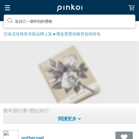
送自己一個特別的禮物
巴洛克珍珠
長夾
新品牌上架🔥
禮盒
墨墨頭後背包
托特包
新年新計劃 開始旅行
Bon Voyage旅行記
1,472
1
10年前拼貼
ontheroad