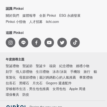
認識 Pinkoi
關於我們
媒體報導
全新 Pinkoi
ESG 永續發展
Pinkoi 小怪物
人才招募
iichi.com
追蹤 Pinkoi
年度搜尋主題
聖誕禮物
聖誕節
聖誕卡
福袋
紀念禮物
婚禮小物
刻字
情人節禮物
生日禮物
泳衣/泳裝
手機殼
旅行
貓
客製化
母親節禮物｜最討媽媽歡心的人氣推薦
畢業禮物
拉長石
黑曜石
月光石
Gogoro 週邊配件
穿梭都市生活．男生包包推薦
女用包包
Apple 周邊
環保餐具
防疫
Design the way you are.