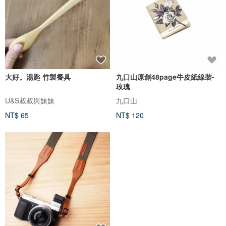
大好。湯匙 竹製餐具
九口山原創48page牛皮紙線裝-
玫瑰
U&S叔叔與妹妹
九口山
NT$ 65
NT$ 120