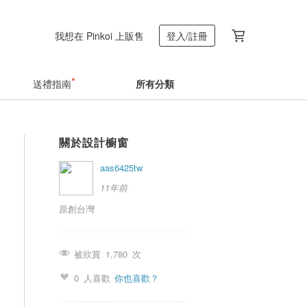
我想在 Pinkoi 上販售
登入/註冊
送禮指南
所有分類
關於設計櫥窗
aas6425tw
11年前
原創台灣
被欣賞
1,780
次
0
人喜歡
你也喜歡？