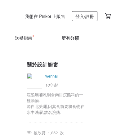
我想在 Pinkoi 上販售
登入/註冊
送禮指南
所有分類
關於設計櫥窗
wennai
10年前
浣熊屬哺乳綱食肉目浣熊科的一
種動物.
源自北美洲,因其食前要將食物在
水中洗濯,故名浣熊.
被欣賞
1,852
次