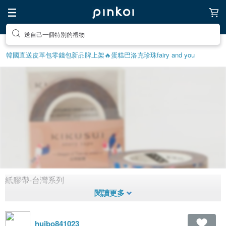
送自己一個特別的禮物
韓國直送皮革包
零錢包
新品牌上架🔥
蛋糕
巴洛克珍珠
fairy and you
紙膠帶-台灣系列
台灣意象
2,504
1
10年前拼貼
huibo841023