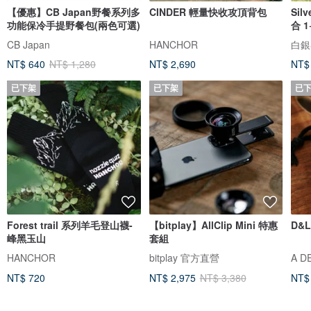
【優惠】CB Japan野餐系列多
CINDER 輕量快收攻頂背包
Sil
功能保冷手提野餐包(兩色可選)
合 
CB Japan
HANCHOR
白銀谷 
NT$ 640
NT$ 1,280
NT$ 2,690
NT$
已下架
已下架
已
Forest trail 系列羊毛登山襪-
【bitplay】AllClip Mini 特惠
D&
峰黑玉山
套組
HANCHOR
bitplay 官方直營
A D
NT$ 720
NT$ 2,975
NT$ 3,380
NT$