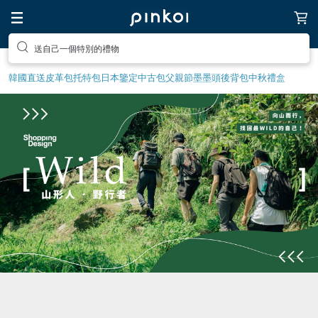
送自己一個特別的禮物
韓國直送皮革包
托特包
日本鑒定中古包
父親節
墨墨頭後背包
中秋禮盒