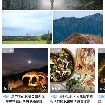
已下架
已下架
已
新竹縣
新竹縣
南
星空下的私廚 X 鎮西堡
野外私廚 X 司馬庫斯健
體驗
體驗
體
千年神木健行 X 野溪溫泉體驗
行 X竹筒飯體驗 X 露營管家
想 