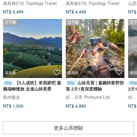
X 露營管家
(二天一夜)
燈/
真程旅行社 Topology Travel
真程旅行社 Topology Travel
山思
NT$ 4,499
NT$ 4,499
NT$
已下架
已下架
已
嘉義縣
嘉義縣
南
【5人成班】來我家吧 嘉
山林見習 | 嘉義特富野部
體驗
體驗
體
義瑞峰慢旅 走進山林美景
落 2天1夜深度體驗
2天
惠】
島內散步
好，日常 Profound Life
好，日
NT$ 1,500
NT$ 4,880
NT$
更多山系體驗