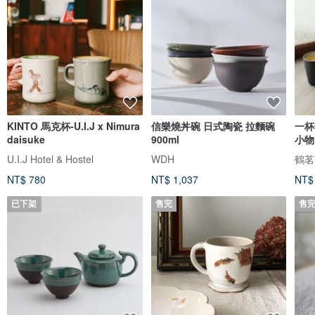
KINTO 馬克杯-U.I.J x Nimura
信樂燒丼碗 日式陶瓷 拉麵碗
一杯
daisuke
900ml
小物
U.I.J Hotel & Hostel
WDH
鶴茗
NT$ 780
NT$ 1,037
NT$
已下架
售完
售