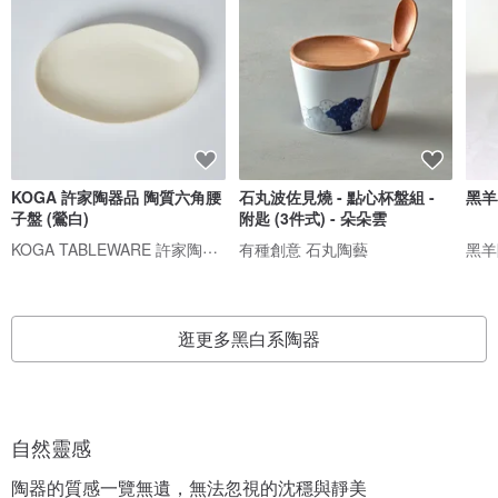
KOGA 許家陶器品 陶質六角腰
石丸波佐見燒 - 點心杯盤組 -
黑羊
子盤 (鶯白)
附匙 (3件式) - 朵朵雲
KOGA TABLEWARE 許家陶器品
有種創意 石丸陶藝
黑羊
逛更多黑白系陶器
自然靈感
陶器的質感一覽無遺，無法忽視的沈穩與靜美