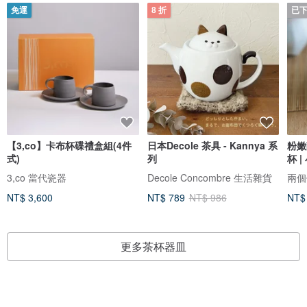
免運
8 折
已
【3,co】卡布杯碟禮盒組(4件
日本Decole 茶具 - Kannya 系
粉嫩
式)
列
杯 
3,co 當代瓷器
Decole Concombre 生活雜貨
兩個
NT$ 3,600
NT$ 789
NT$ 986
NT$
更多茶杯器皿