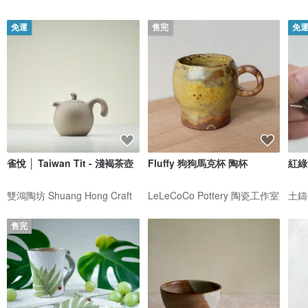
免運
售完
免
雀悅 │ Taiwan Tit - 淺褐茶壺
Fluffy 狗狗馬克杯 陶杯
紅綠
雙鴻陶坊 Shuang Hong Craft
LeLeCoCo Pottery 陶瓷工作室
土鑄作
售完