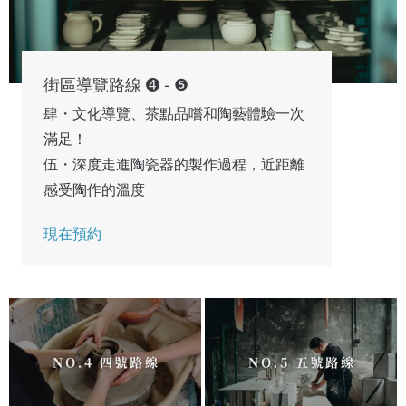
街區導覽路線 ➍ - ❺
肆・文化導覽、茶點品嚐和陶藝體驗一次
滿足！
伍・深度走進陶瓷器的製作過程，近距離
感受陶作的溫度
現在預約