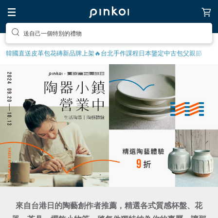
前往打造療癒的放鬆生活
韓國直送皮革包
花磚
新品牌上架🔥
台北手作課程
日本鑒定中古包
父親節
來自台港日的陶藝創作者推薦，精選各式質感杯盤、花