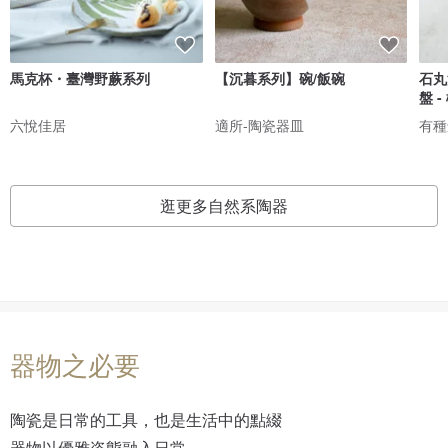
馬克杯・臺灣野蕨系列
【沉暮系列】碗/飯碗
石丸
盤 -
六悅佳居
適所-陶瓷器皿
有種
逛更多自然系陶器
器物之必要
陶瓷是日常的工具，也是生活中的點綴
器物以優雅姿態融入日常