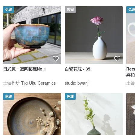
免運
售完
免
日式侘・寂陶藝碗No.1
白瓷花瓶 - 35
Re
與柏
土鑄作坊 Tiki Uku Ceramics
studio bwanji
土鑄作
免運
免運