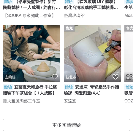
【彩繪瓷盤製作】新竹
【吹製玻璃 DIY 體驗】
體驗
體驗
體
陶藝體驗 / 一人成團 / 約會行程
彰化台灣玻璃館手工體驗課程
生第
/ 文化幣
親子體驗
【SOUKA 原來如此工作室】
臺灣玻璃舘
售完
售
宜蘭縣
新北市
台
宜蘭夏天輕旅行 手拉胚
安達窯_青瓷產品手作體
體驗
體驗
體
體驗下午茶組合【 1人成團】
驗課_陶瓷刻畫(4人)
吸管
化幣
慢火雅風陶藝工作室
安達窯
CO
更多陶藝體驗