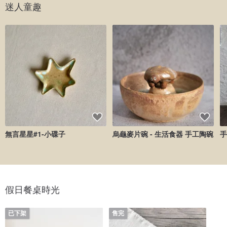
迷人童趣
無言星星#1-小碟子
烏龜麥片碗 - 生活食器 手工陶碗
手
假日餐桌時光
已下架
售完