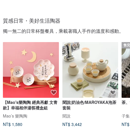
質感日常・美好生活陶器
獨一無二的日常杯盤餐具，乘載著職人手作的溫度和感動。
售
【Mao's樂陶陶 經典再獻 文青
聞說|奶油色/MAROYAKA泡茶
茶、
款】幸福相伴湯筷禮盒組
套裝
Mao’s 樂陶陶
聞說
子集
NT$ 1,580
NT$ 3,442
NT$