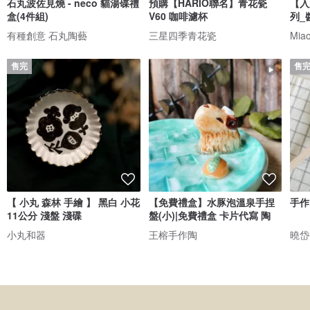
石丸波佐見燒 - neco 貓湯碟禮
預購【HARIO聯名】青花瓷
【入
盒(4件組)
V60 咖啡濾杯
列_
有種創意 石丸陶藝
三星四季青花瓷
Mia
售完
售
【 小丸 森林 手繪 】 黑白 小花
【免費禮盒】水豚泡溫泉手捏
手作
11公分 淺盤 淺碟
盤(小)|免費禮盒 卡片代寫 陶
小丸和器
王榕手作陶
曉岱