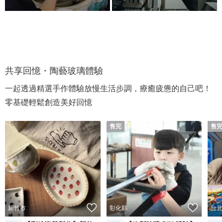
共享回憶・陶藝玻璃體驗
一起透過精選手作體驗放慢生活步調，療癒疲憊的自己吧！
零基礎輕鬆創造美好回憶
售完
售
新竹市
彰化縣
台