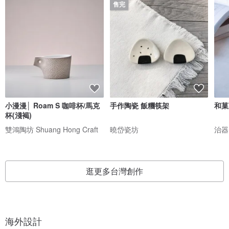
售完
小漫漫│ Roam S 咖啡杯/馬克
手作陶瓷 飯糰筷架
和菓
杯(淺褐)
雙鴻陶坊 Shuang Hong Craft
曉岱瓷坊
治器 
逛更多台灣創作
海外設計