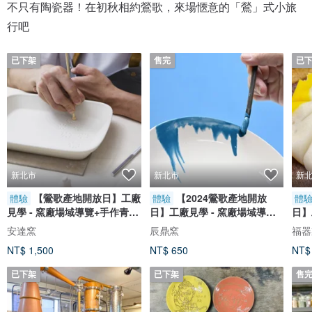
不只有陶瓷器！在初秋相約鶯歌，來場愜意的「鶯」式小旅
行吧
已下架
售完
已
新北市
新北市
新
【鶯歌產地開放日】工廠
【2024鶯歌產地開放
體驗
體驗
體
見學 - 窯廠場域導覽+手作青瓷
日】工廠見學 - 窯廠場域導覽
日】
盤
+流釉彩繪瓷盤體
安達窯
辰鼎窯
福器
NT$ 1,500
NT$ 650
NT$
已下架
已下架
售