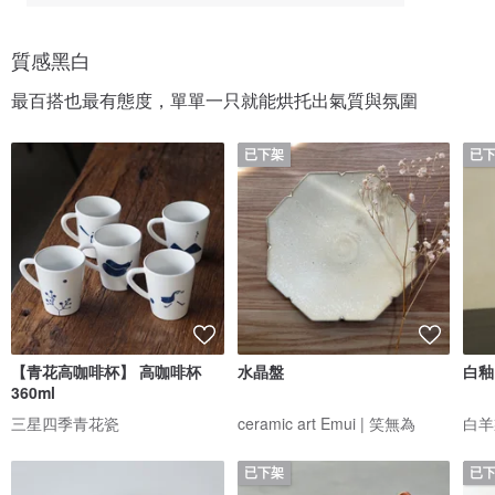
質感黑白
最百搭也最有態度，單單一只就能烘托出氣質與氛圍
已下架
已
【青花高咖啡杯】 高咖啡杯
水晶盤
白釉
360ml
三星四季青花瓷
ceramic art Emui | 笑無為
白羊
已下架
已