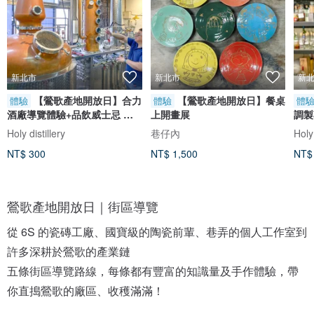
新北市
新北市
新
【鶯歌產地開放日】合力
【鶯歌產地開放日】餐桌
體驗
體驗
體
酒廠導覽體驗+品飲威士忌 琴
上開畫展
調製
酒 梅酒
Holy distillery
巷仔內
Holy 
NT$ 300
NT$ 1,500
NT$
鶯歌產地開放日｜街區導覽
從 6S 的瓷磚工廠、國寶級的陶瓷前輩、巷弄的個人工作室到
許多深耕於鶯歌的產業鏈
五條街區導覽路線，每條都有豐富的知識量及手作體驗，帶
你直搗鶯歌的廠區、收穫滿滿！