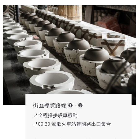
街區導覽路線 ❶ - ❸
📍全程採接駁車移動
📍09:30 鶯歌火車站建國路出口集合