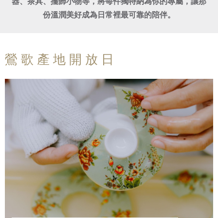
器、茶具、擺飾小物等，將每件獨特納為你的專屬，讓那
份溫潤美好成為日常裡最可靠的陪伴。
鶯 歌 產 地 開 放 日