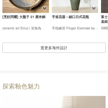
[烹飪閃耀] 大盤子 21 厘米銅
手造花器－細口日式花瓶
富士
盒組
手指練習 Finger Exercise by yingtungh
ceramic art Emui | 笑無為
SWE
逛更多海外設計
探索釉色魅力