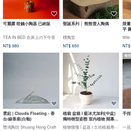
可麗露 咬錢小陶器 已絕版
聖誕系列 │ 熊熊雪人陶偶
限量
芋 
TEA IN BED 在床上の下午茶
樸陶堂
lit
NT$ 980
NT$ 650
NT$
售
雲起 | Clouds Floating - 香
植栽 盆栽 l 藍冰尤加利(中盆)
手捏
台/線香座(白釉)
獨特樹型姿態 室內植物 開幕盆
栽
植物慢慢 l 盆器 l 土培植栽專賣店
雙鴻陶坊 Shuang Hong Craft
一花