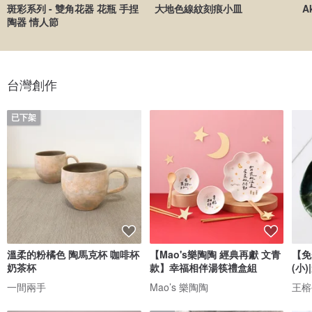
斑彩系列 - 雙角花器 花瓶 手捏
大地色線紋刻痕小皿
A
陶器 情人節
台灣創作
已下架
溫柔的粉橘色 陶馬克杯 咖啡杯
【Mao's樂陶陶 經典再獻 文青
【免
奶茶杯
款】幸福相伴湯筷禮盒組
(小
一間兩手
Mao’s 樂陶陶
王榕