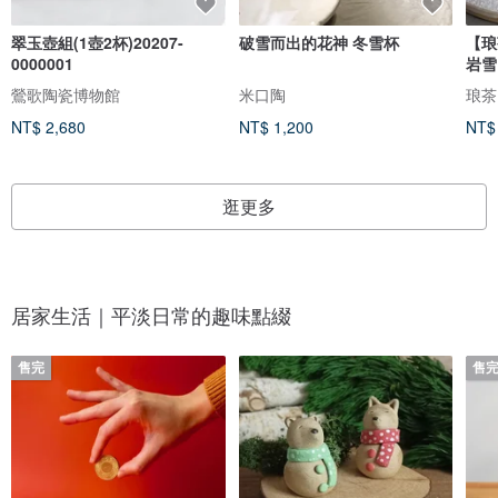
翠玉壺組(1壺2杯)20207-
破雪而出的花神 冬雪杯
【琅
0000001
岩雪
鶯歌陶瓷博物館
米口陶
NT$ 2,680
NT$ 1,200
NT$
逛更多
居家生活｜平淡日常的趣味點綴
售完
售