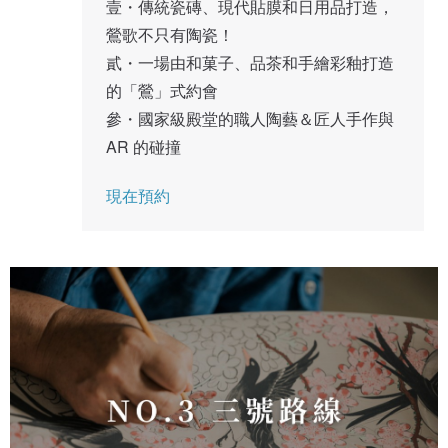
壹・傳統瓷磚、現代貼膜和日用品打造，
鶯歌不只有陶瓷！
貳・一場由和菓子、品茶和手繪彩釉打造
的「鶯」式約會
參・國家級殿堂的職人陶藝＆匠人手作與 
AR 的碰撞
現在預約