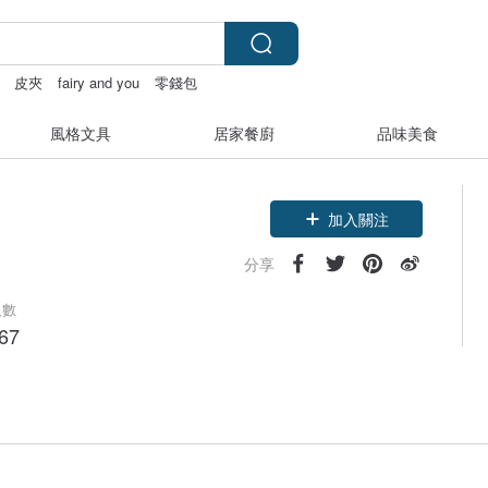
皮夾
fairy and you
零錢包
風格文具
居家餐廚
品味美食
加入關注
分享
人數
67