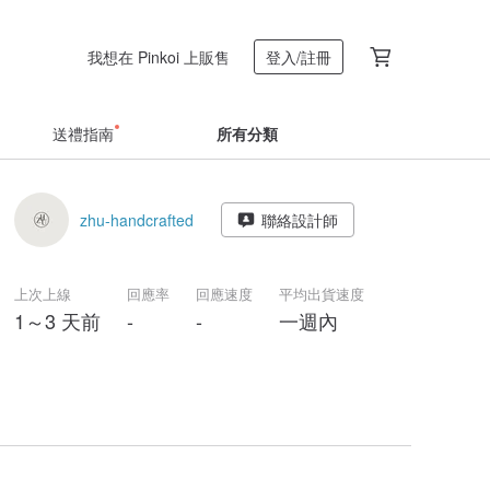
我想在 Pinkoi 上販售
登入/註冊
送禮指南
所有分類
zhu-handcrafted
聯絡設計師
上次上線
回應率
回應速度
平均出貨速度
1～3 天前
-
-
一週內