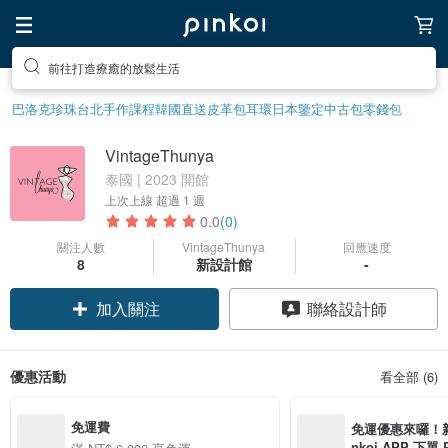
前往打造療癒的放鬆生活
巴洛克珍珠
台北手作課程
韓國直送皮革包
耳環
日本鑒定中古包
零錢包
VintageThunya
泰國 | 2023 開館
上次上線
超過 1 週
0.0
(0)
關注人數
VintageThunya
回應速度
8
新設計館
-
加入關注
聯絡設計師
優惠活動
看全部 (6)
免運費
免運優惠來囉！新會
nkoi APP 下單