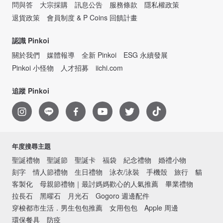
問與答
大宗採購
訊息公告
服務條款
隱私權政策
退貨政策
會員制度 & P Coins 回饋計畫
認識 Pinkoi
關於我們
媒體報導
全新 Pinkoi
ESG 永續發展
Pinkoi 小怪物
人才招募
iichi.com
追蹤 Pinkoi
年度搜尋主題
聖誕禮物
聖誕節
聖誕卡
福袋
紀念禮物
婚禮小物
刻字
情人節禮物
生日禮物
泳衣/泳裝
手機殼
旅行
貓
客製化
母親節禮物｜最討媽媽歡心的人氣推薦
畢業禮物
拉長石
黑曜石
月光石
Gogoro 週邊配件
穿梭都市生活．男生包包推薦
女用包包
Apple 周邊
環保餐具
防疫