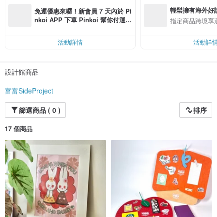
輕鬆擁有海外好
免運優惠來囉！新會員 7 天內於 Pi
nkoi APP 下單 Pinkoi 幫你付運
指定商品跨境享
費，滿 NT$ 500 最高可折運費 NT
$ 100
活動詳情
活動詳
設計館商品
富富SideProject
篩選商品 ( 0 )
排序
17 個商品