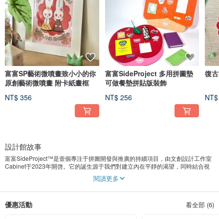
富富SP藝術微噴畫致小小的你
富富SideProject 多用拼圖墊
復古
原創藝術微噴畫 附卡紙畫框
可做餐墊拼貼版裝飾
NT$ 356
NT$ 256
NT$
設計館故事
富富SideProject™是壹個專注于拼圖開發與推廣的持續項目，由文創設計工作室
Cabinet于2023年開啓。它的誕生源于我們對建立內在平靜的渴望，同時結合視
覺創作者的呈現與輕松幽默的表達，希望能夠將拼圖的樂趣和魅力分享給每壹位
閱讀更多
熱愛生活的都市男女。
優惠活動
看全部 (6)