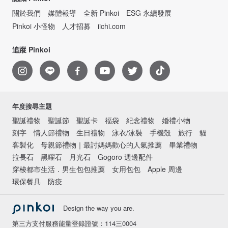
關於我們
媒體報導
全新 Pinkoi
ESG 永續發展
Pinkoi 小怪物
人才招募
iichi.com
追蹤 Pinkoi
年度搜尋主題
聖誕禮物
聖誕節
聖誕卡
福袋
紀念禮物
婚禮小物
刻字
情人節禮物
生日禮物
泳衣/泳裝
手機殼
旅行
貓
客製化
母親節禮物｜最討媽媽歡心的人氣推薦
畢業禮物
拉長石
黑曜石
月光石
Gogoro 週邊配件
穿梭都市生活．男生包包推薦
女用包包
Apple 周邊
環保餐具
防疫
Design the way you are.
第三方支付服務能量登錄證號：114三0004