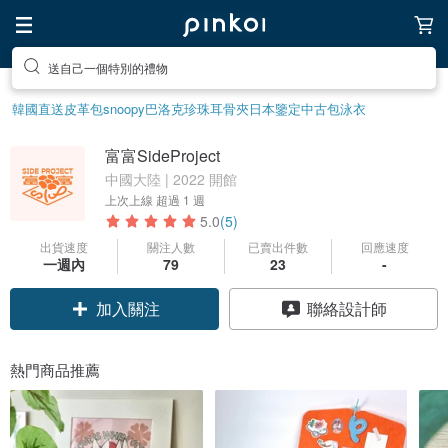
送自己一個特別的禮物
韓國直送皮革包
snoopy
巴洛克珍珠
耳骨夾
日本鑒定中古包
泳衣
富富SideProject
中國大陸 | 2022 開館
上次上線
超過 1 週
5.0
(5)
出貨速度
關注人數
已賣出件數
回應速度
一週內
79
23
-
加入關注
聯絡設計師
熱門商品推薦