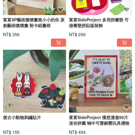
富富SP藝術微噴畫致小小的你 原
富富SideProject 多用拼圖墊 可
創藝術微噴畫 附卡紙畫框
做餐墊拼貼版裝飾
NT$ 356
NT$ 256
復古小動物刺繡貼片
富富SideProject 慢悠漫遊99片
迷你拼圖 蝸牛可愛解壓玩具禮物
NT$ 155
NT$ 454