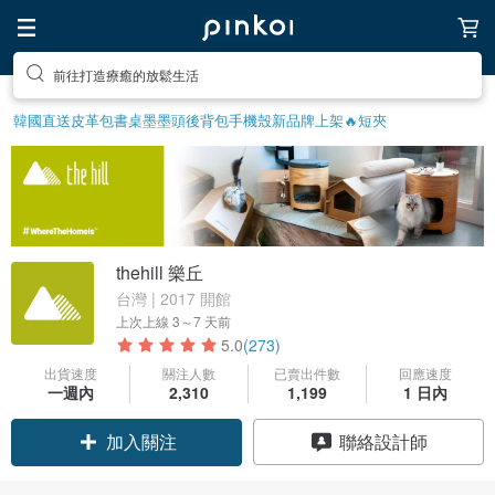
前往打造療癒的放鬆生活
韓國直送皮革包
書桌
墨墨頭後背包
手機殼
新品牌上架🔥
短夾
thehill 樂丘
台灣 | 2017 開館
上次上線
3～7 天前
5.0
(273)
出貨速度
關注人數
已賣出件數
回應速度
一週內
2,310
1,199
1 日內
加入關注
聯絡設計師