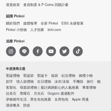
退貨政策
會員制度 & P Coins 回饋計畫
認識 Pinkoi
關於我們
媒體報導
全新 Pinkoi
ESG 永續發展
Pinkoi 小怪物
人才招募
iichi.com
追蹤 Pinkoi
年度搜尋主題
聖誕禮物
聖誕節
聖誕卡
福袋
紀念禮物
婚禮小物
刻字
情人節禮物
生日禮物
泳衣/泳裝
手機殼
旅行
貓
客製化
母親節禮物｜最討媽媽歡心的人氣推薦
畢業禮物
拉長石
黑曜石
月光石
Gogoro 週邊配件
穿梭都市生活．男生包包推薦
女用包包
Apple 周邊
環保餐具
防疫