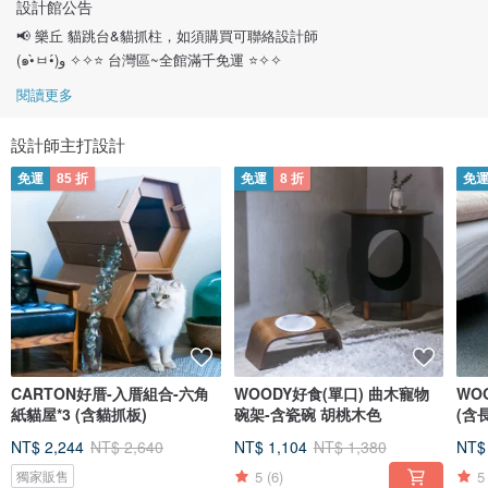
設計館公告
📢 樂丘 貓跳台&貓抓柱，如須購買可聯絡設計師
(๑•̀ㅂ•́)و ✧✧⭐ 台灣區~全館滿千免運 ⭐✧✧
閱讀更多
設計師主打設計
免運
85 折
免運
8 折
免
CARTON好厝-入厝組合-六角
WOODY好食(單口) 曲木寵物
WO
紙貓屋*3 (含貓抓板)
碗架-含瓷碗 胡桃木色
(含
NT$ 2,244
NT$ 2,640
NT$ 1,104
NT$ 1,380
NT$
5
(6)
5
獨家販售