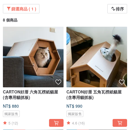
篩選商品 ( 1 )
排序
8 個商品
CARTON好厝 六角瓦楞紙貓屋
CARTON好厝 五角瓦楞紙貓屋
(含專用貓抓板)
(含專用貓抓板)
NT$ 880
NT$ 990
獨家販售
獨家販售
5
(12)
4.6
(16)