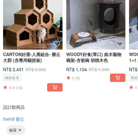
CARTON好厝-入厝組合- 樂丘
WOODY好食(單口) 曲木寵物
WO
大郡 (含專用貓抓板)
碗架-含瓷碗 胡桃木色
1+
NT$ 2,431
NT$ 2,860
NT$ 1,104
NT$ 1,380
NT$
5
(6)
獨家販售
獨
4.9
(16)
4
設計館商品
thehill 樂丘
貓屋