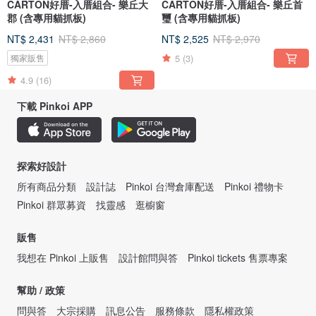
CARTON好厝-入厝組合- 樂丘大
CARTON好厝-入厝組合- 樂丘首
郡 (含專用貓抓板)
璽 (含專用貓抓板)
NT$ 2,431
NT$ 2,860
NT$ 2,525
NT$ 2,970
5
(3)
獨家販售
4.9
(16)
下載 Pinkoi APP
探索好設計
所有商品分類
設計誌
Pinkoi 台灣倉庫配送
Pinkoi 禮物卡
Pinkoi 群眾募資
找靈感
逛櫥窗
販售
我想在 Pinkoi 上販售
設計館問與答
Pinkoi tickets 售票專案
幫助 / 政策
問與答
大宗採購
訊息公告
服務條款
隱私權政策