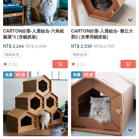
CARTON好厝-入厝組合-六角紙
CARTON好厝-入厝組合- 樂丘大
貓屋*3 (含貓抓板)
郡2 (含專用貓抓板)
NT$ 2,244
NT$ 2,640
NT$ 2,338
NT$ 2,750
獨家販售
獨家販售
5
(5)
5
(1)
免運
85 折
免運
85 折