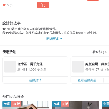
5
(5)
設計館故事
thehill 樂丘 我們為家人的幸福而開發產品。
我們希望這些貼心與簡約設計的寵物居家用品，溫暖你與寵物的好感生活。
閱讀更多
Where The Home Is，家之所在。這是我們探索產品設計的核心哲學。
thehill的設計，是自然和諧的存在你的生活之中，讓生活的本質保留給你和心愛
的家人。thehill的產品，我們期待可以簡潔地搭配你每日生活，不過度的張揚，
優惠活動
看全部 (9)
讓家回到寧靜恬適的本質。
FB搜尋：Thehill Taiwan
台灣區．滿千免運
絕版金屬．獨家
滿 NT$ 1,000 享免運
每件享 77 折
活動詳情
查看活動商品
熱門商品推薦
免運
85 折
免運
8 折
免