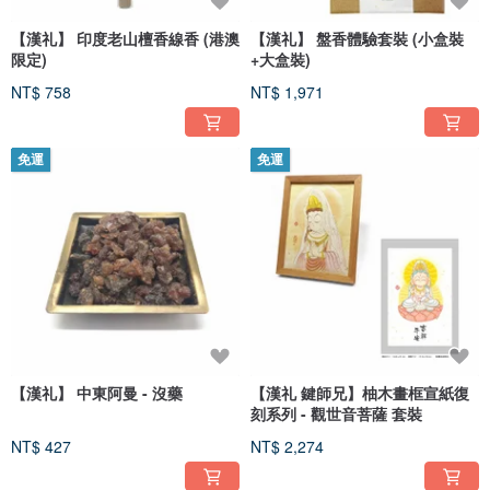
【漢礼】 印度老山檀香線香 (港澳
【漢礼】 盤香體驗套裝 (小盒裝
限定)
+大盒裝)
NT$ 758
NT$ 1,971
免運
免運
【漢礼】 中東阿曼 - 沒藥
【漢礼 鍵師兄】柚木畫框宣紙復
刻系列 - 觀世音菩薩 套裝
NT$ 427
NT$ 2,274