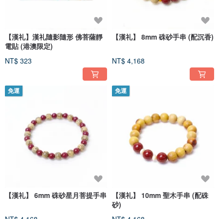
【漢礼】漢礼隨影隨形 佛菩薩靜
【漢礼】 8mm 硃砂手串 (配沉香)
電貼 (港澳限定)
NT$ 323
NT$ 4,168
免運
免運
【漢礼】 6mm 硃砂星月菩提手串
【漢礼】 10mm 聖木手串 (配硃
砂)
NT$ 4,168
NT$ 4,168