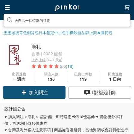
前往打造療癒的放鬆生活
墨墨頭後背包
側背包
日本鑒定中古包
手機殼
新品牌上架🔥
圓筒包
漢礼
香港 | 2022 開館
上次上線
3～7 天前
5.0
(18)
出貨速度
關注人數
已賣出件數
回應速度
一週內
136
119
1 日內
領優惠券
聯絡設計師
加入關注
設計館公告
♥ 加入關注＜漢礼＞ 設計館，即時送您HK$10優惠券 ♥ 購物後分享評
價，再送您HK$10優惠券
♥ 台灣及海外客人注意事項 | 商品從香港發貨，當地海關或會對貨物進行