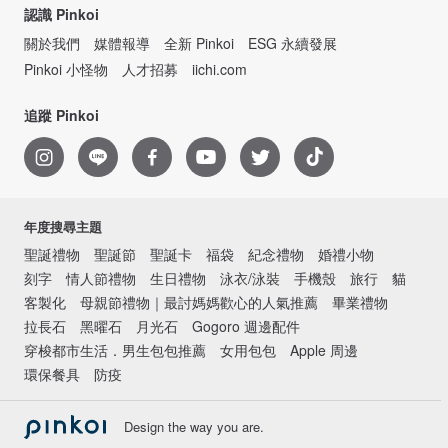
認識 Pinkoi
關於我們
媒體報導
全新 Pinkoi
ESG 永續發展
Pinkoi 小怪物
人才招募
iichi.com
追蹤 Pinkoi
年度搜尋主題
聖誕禮物
聖誕節
聖誕卡
福袋
紀念禮物
婚禮小物
刻字
情人節禮物
生日禮物
泳衣/泳裝
手機殼
旅行
貓
客製化
母親節禮物｜最討媽媽歡心的人氣推薦
畢業禮物
拉長石
黑曜石
月光石
Gogoro 週邊配件
穿梭都市生活．男生包包推薦
女用包包
Apple 周邊
環保餐具
防疫
Design the way you are.