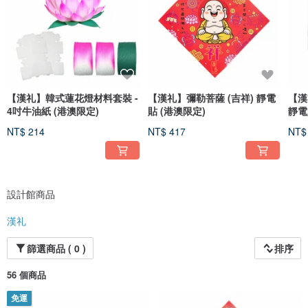
【漢礼】韓式蓮花燈材料套裝 -
【漢礼】彌勒菩薩 (吉祥) 靜電
【漢
4吋牛油紙 (港澳限定)
貼 (港澳限定)
靜電
NT$ 214
NT$ 417
NT$
設計館商品
漢礼
篩選商品 ( 0 )
排序
56 個商品
免運