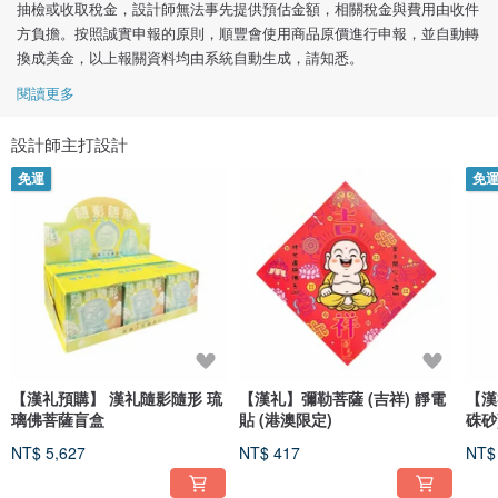
抽檢或收取稅金，設計師無法事先提供預估金額，相關稅金與費用由收件
方負擔。按照誠實申報的原則，順豐會使用商品原價進行申報，並自動轉
換成美金，以上報關資料均由系統自動生成，請知悉。
閱讀更多
設計師主打設計
免運
免
【漢礼預購】 漢礼隨影隨形 琉
【漢礼】彌勒菩薩 (吉祥) 靜電
【漢
璃佛菩薩盲盒
貼 (港澳限定)
硃砂
NT$ 5,627
NT$ 417
NT$