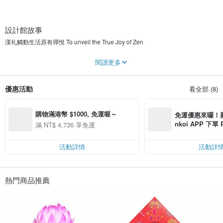
設計館故事
漢礼觸動生活原有禪悅 To unveil the True Joy of Zen
「礼」為禮的古字，包含禮規、禮儀和禮物的意思。透過重新演繹傳統東方價
閱讀更多
值，漢礼致力推廣為您及地球帶來愛、喜悅和平安的產品。
我們希望透過產品給予客人禪悅的體驗，可以從這裡找到從不同地方帶來的手工
優惠活動
看全部 (8)
香、尼泊爾直送人手製的頌缽、與及充滿舒適感的布衣等，門市正在商業區的中
心地，我們希望在城市長出一片小綠洲，來到我們這裡，可以敲一下缽，試試不
同的香氣，感受當下，淨化心靈。
購物滿港幣 $1000, 免運喔～
免運優惠來囉！新會
我們亦與本地藝術家合作，為社區推廣正念生活和文化藝術。想進一步了解我
nkoi APP 下單
滿 NT$ 4,736 享免運
們，歡迎看看我們的網頁及頻道，與及媒體報導片段，也十分期待您參觀我們位
費，滿 NT$ 50
於香港灣仔的門市！
$ 100
活動詳情
活動詳
熱門商品推薦