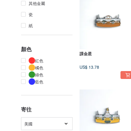
其他金屬
瓷
紙
顏色
課金星
紅色
US$ 13.78
橘色
綠色
藍色
寄往
美國