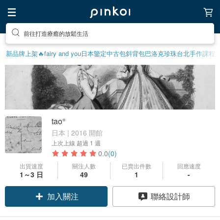
前往打造療癒的放鬆生活
新品牌上架🔥
fairy and you
日本鑒定中古包
斜背包
巴洛克珍珠
台北手作課程
tao°
日本 | 2016 開館
上次上線
超過 1 週
0.0
(0)
出貨速度
關注人數
已賣出件數
回應速度
領優惠券
1～3 日
49
1
-
加入關注
聯絡設計師