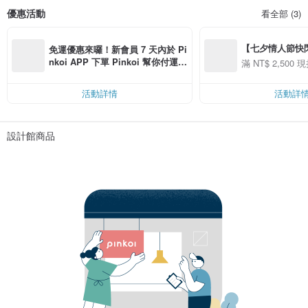
優惠活動
看全部 (3)
【七夕情人節快閃】8
免運優惠來囉！新會員 7 天內於 Pi
用 APP 購買任一
nkoi APP 下單 Pinkoi 幫你付運
滿 NT$ 2,500 現
00 現折 NT$100
費，滿 NT$ 500 最高可折運費 NT
$ 100
活動詳情
活動詳
設計館商品