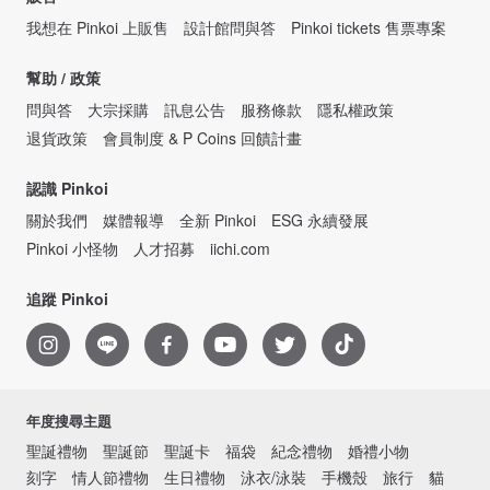
我想在 Pinkoi 上販售
設計館問與答
Pinkoi tickets 售票專案
幫助 / 政策
問與答
大宗採購
訊息公告
服務條款
隱私權政策
退貨政策
會員制度 & P Coins 回饋計畫
認識 Pinkoi
關於我們
媒體報導
全新 Pinkoi
ESG 永續發展
Pinkoi 小怪物
人才招募
iichi.com
追蹤 Pinkoi
年度搜尋主題
聖誕禮物
聖誕節
聖誕卡
福袋
紀念禮物
婚禮小物
刻字
情人節禮物
生日禮物
泳衣/泳裝
手機殼
旅行
貓