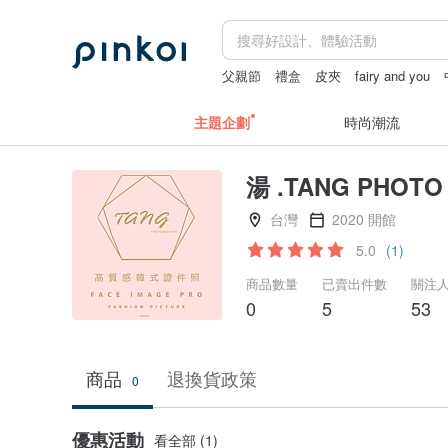
父親節
禮盒
皮夾
fairy and you
主題企劃
時尚潮流
湯 .TANG PHO
台灣
2020 開館
5.0
(1)
商品數量
已賣出件數
關注
0
5
53
商品
退換貨政策
0
優惠活動
看全部 (1)