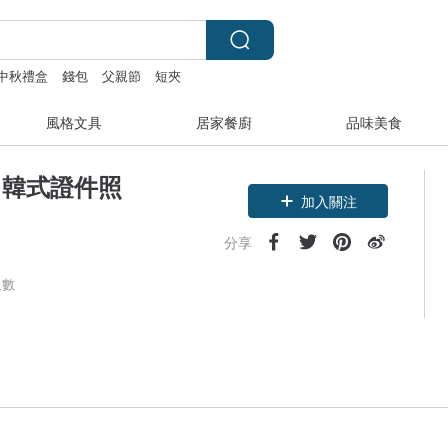
中秋禮盒
錢包
父親節
短夾
風格文具
居家餐廚
品味美食
TO 韓式證件照
加入關注
分享
人數