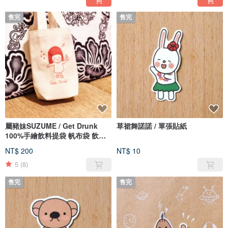
售完
售完
屬豬妹SUZUME / Get Drunk
草裙舞諾諾 / 單張貼紙
100%手繪飲料提袋 帆布袋 飲料
袋 小提袋 環保袋 珍珠奶茶
NT$ 200
NT$ 10
5
(8)
售完
售完