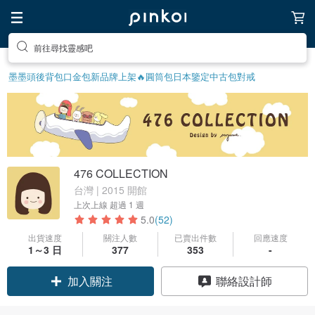
前往尋找靈感吧
墨墨頭後背包
口金包
新品牌上架🔥
圓筒包
日本鑒定中古包
對戒
476 COLLECTION
台灣 | 2015 開館
上次上線
超過 1 週
5.0
(52)
出貨速度
關注人數
已賣出件數
回應速度
1～3 日
377
353
-
領優惠券
聯絡設計師
加入關注