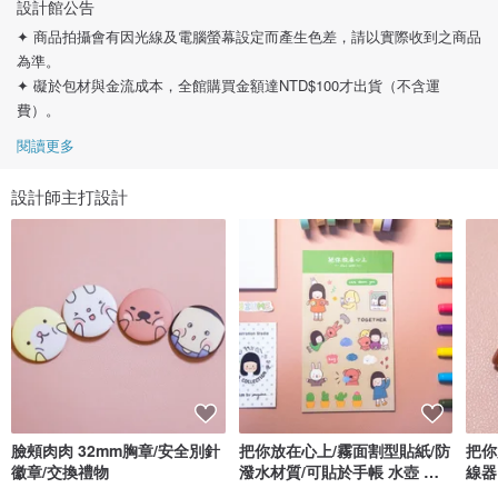
設計館公告
✦ 商品拍攝會有因光線及電腦螢幕設定而產生色差，請以實際收到之商品
為準。
✦ 礙於包材與金流成本，全館購買金額達NTD$100才出貨（不含運
費）。
閱讀更多
設計師主打設計
臉頰肉肉 32mm胸章/安全別針
把你放在心上/霧面割型貼紙/防
把你
徽章/交換禮物
潑水材質/可貼於手帳 水壺 安
線器
全帽