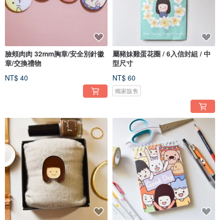
臉頰肉肉 32mm胸章/安全別針徽
屬豬妹雞蛋花圈 / 6入信封組 / 中
章/交換禮物
型尺寸
NT$ 40
NT$ 60
獨家販售