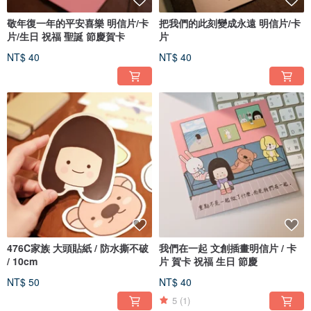
敬年復一年的平安喜樂 明信片/卡
把我們的此刻變成永遠 明信片/卡
片/生日 祝福 聖誕 節慶賀卡
片
NT$ 40
NT$ 40
476C家族 大頭貼紙 / 防水撕不破
我們在一起 文創插畫明信片 / 卡
/ 10cm
片 賀卡 祝福 生日 節慶
NT$ 50
NT$ 40
5
(1)