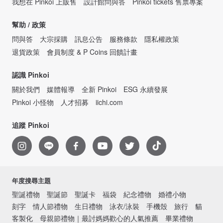
我想在 Pinkoi 上販售
設計館問與答
Pinkoi tickets 售票專案
幫助 / 政策
問與答
大宗採購
訊息公告
服務條款
隱私權政策
退貨政策
會員制度 & P Coins 回饋計畫
認識 Pinkoi
關於我們
媒體報導
全新 Pinkoi
ESG 永續發展
Pinkoi 小怪物
人才招募
iichi.com
追蹤 Pinkoi
年度搜尋主題
聖誕禮物
聖誕節
聖誕卡
福袋
紀念禮物
婚禮小物
刻字
情人節禮物
生日禮物
泳衣/泳裝
手機殼
旅行
貓
客製化
母親節禮物｜最討媽媽歡心的人氣推薦
畢業禮物